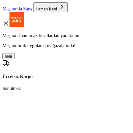
Meşhur'da Satış
Hemen Katıl
Meşhur: İnanılmaz fırsatlardan yararlanın
Meşhur artık uygulama mağazalarında!
İndir
Ücretsiz Kargo
İnanılmaz