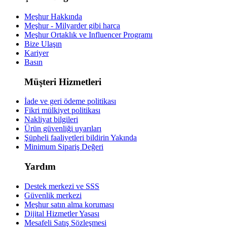
Meşhur Hakkında
Meşhur - Milyarder gibi harca
Meşhur Ortaklık ve Influencer Programı
Bize Ulaşın
Kariyer
Basın
Müşteri Hizmetleri
İade ve geri ödeme politikası
Fikri mülkiyet politikası
Nakliyat bilgileri
Ürün güvenliği uyarıları
Şüpheli faaliyetleri bildirin
Yakında
Minimum Sipariş Değeri
Yardım
Destek merkezi ve SSS
Güvenlik merkezi
Meşhur satın alma koruması
Dijital Hizmetler Yasası
Mesafeli Satış Sözleşmesi