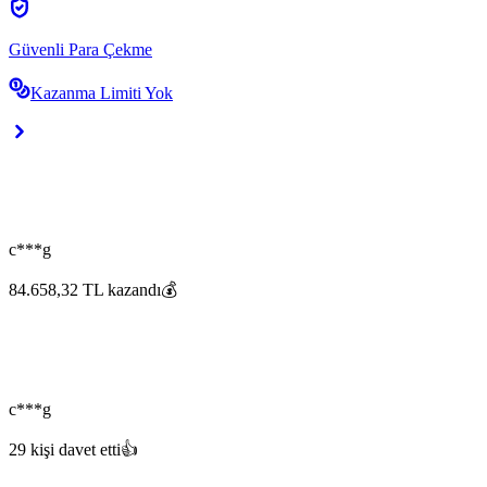
Güvenli Para Çekme
Kazanma Limiti Yok
c***g
84.658,32 TL kazandı💰
c***g
29 kişi davet etti👍