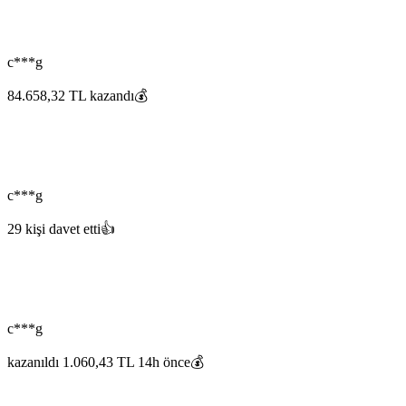
c***g
84.658,32 TL kazandı💰
c***g
29 kişi davet etti👍
c***g
kazanıldı 1.060,43 TL 14h önce💰