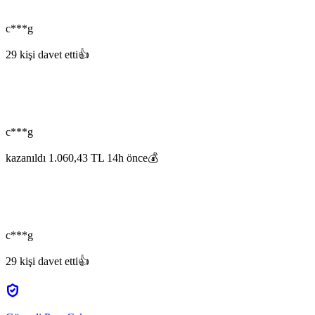
c***g
29 kişi davet etti👍
c***g
kazanıldı 1.060,43 TL 14h önce💰
c***g
29 kişi davet etti👍