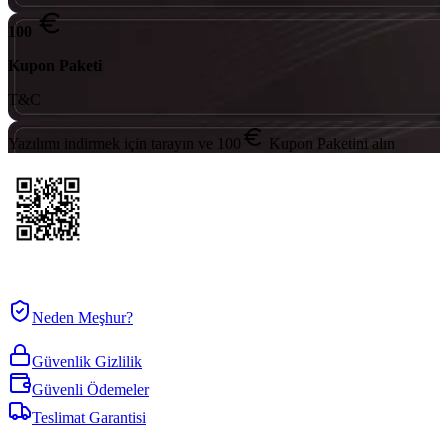
100
Kupon Paketi
T&C
Yazılımı indirmek için tarayın ve 100
Kupon Paketini alın
Neden Meşhur?
Güvenlik Gizlilik
Güvenli Ödemeler
Teslimat Garantisi