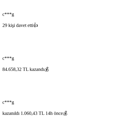
c***g
29 kişi davet etti👍
c***g
84.658,32 TL kazandı💰
c***g
kazanıldı 1.060,43 TL 14h önce💰