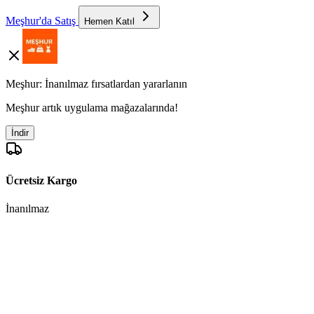
Meşhur'da Satış
Hemen Katıl
Meşhur: İnanılmaz fırsatlardan yararlanın
Meşhur artık uygulama mağazalarında!
İndir
Ücretsiz Kargo
İnanılmaz