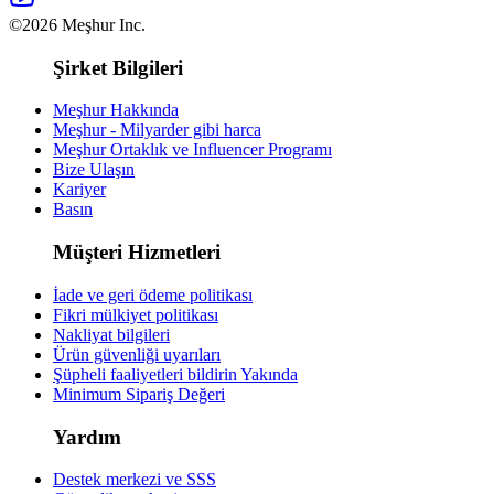
©2026 Meşhur Inc.
Şirket Bilgileri
Meşhur Hakkında
Meşhur - Milyarder gibi harca
Meşhur Ortaklık ve Influencer Programı
Bize Ulaşın
Kariyer
Basın
Müşteri Hizmetleri
İade ve geri ödeme politikası
Fikri mülkiyet politikası
Nakliyat bilgileri
Ürün güvenliği uyarıları
Şüpheli faaliyetleri bildirin
Yakında
Minimum Sipariş Değeri
Yardım
Destek merkezi ve SSS