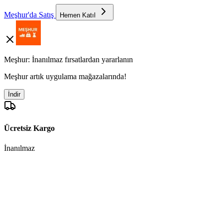
Meşhur'da Satış
Hemen Katıl
Meşhur: İnanılmaz fırsatlardan yararlanın
Meşhur artık uygulama mağazalarında!
İndir
Ücretsiz Kargo
İnanılmaz