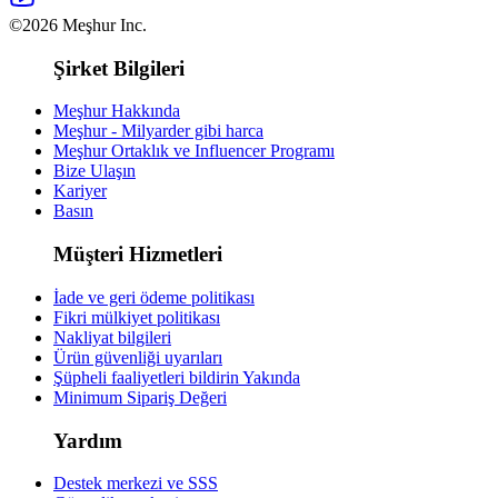
©2026 Meşhur Inc.
Şirket Bilgileri
Meşhur Hakkında
Meşhur - Milyarder gibi harca
Meşhur Ortaklık ve Influencer Programı
Bize Ulaşın
Kariyer
Basın
Müşteri Hizmetleri
İade ve geri ödeme politikası
Fikri mülkiyet politikası
Nakliyat bilgileri
Ürün güvenliği uyarıları
Şüpheli faaliyetleri bildirin
Yakında
Minimum Sipariş Değeri
Yardım
Destek merkezi ve SSS