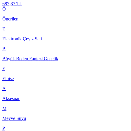
687,87 TL
Ö
Önerilen
E
Elektronik Çeyiz Seti
B
Büyük Beden Fantezi Gecelik
E
Elbise
A
Aksesuar
M
Meyve Suyu
P