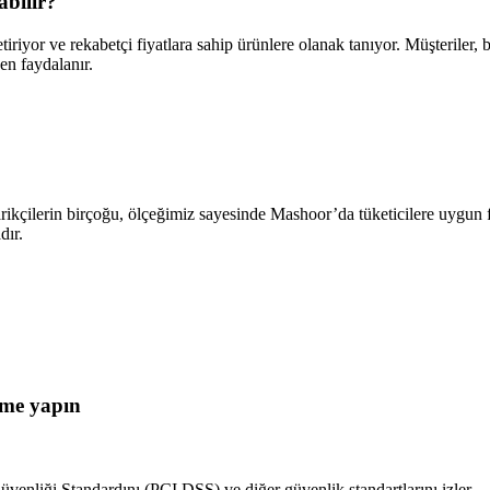
abilir?
iriyor ve rekabetçi fiyatlara sahip ürünlere olanak tanıyor. Müşteriler, b
en faydalanır.
arikçilerin birçoğu, ölçeğimiz sayesinde Mashoor’da tüketicilere uygun 
dır.
eme yapın
üvenliği Standardını (PCI DSS) ve diğer güvenlik standartlarını izler