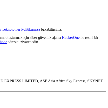
 Teknolojiler Politikamıza
bakabilirsiniz.
amı oluşturmak için siber güvenlik ajansı
HackerOne
ile resmi bir
shoor
adresini ziyaret edin.
 WE WORLD EXPRESS LIMITED, ASE Asia Africa Sky Express, SKYNET