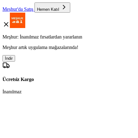
Meşhur'da Satış
Hemen Katıl
Meşhur: İnanılmaz fırsatlardan yararlanın
Meşhur artık uygulama mağazalarında!
İndir
Ücretsiz Kargo
İnanılmaz