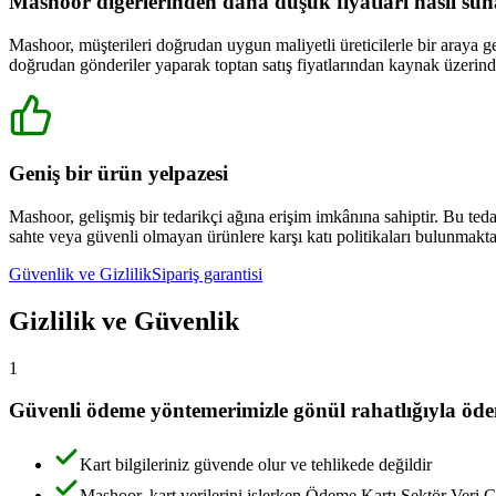
Mashoor diğerlerinden daha düşük fiyatları nasıl sun
Mashoor, müşterileri doğrudan uygun maliyetli üreticilerle bir araya get
doğrudan gönderiler yaparak toptan satış fiyatlarından kaynak üzerind
Geniş bir ürün yelpazesi
Mashoor, gelişmiş bir tedarikçi ağına erişim imkânına sahiptir. Bu ted
sahte veya güvenli olmayan ürünlere karşı katı politikaları bulunmakta
Güvenlik ve Gizlilik
Sipariş garantisi
Gizlilik ve Güvenlik
1
Güvenli ödeme yöntemerimizle gönül rahatlığıyla öd
Kart bilgileriniz güvende olur ve tehlikede değildir
Mashoor, kart verilerini işlerken Ödeme Kartı Sektör Veri G