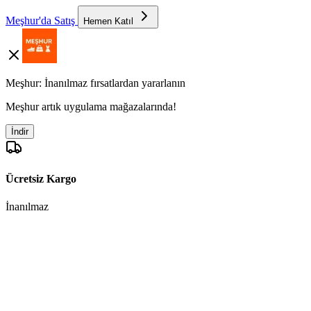
Meşhur'da Satış
Hemen Katıl
Meşhur: İnanılmaz fırsatlardan yararlanın
Meşhur artık uygulama mağazalarında!
İndir
Ücretsiz Kargo
İnanılmaz