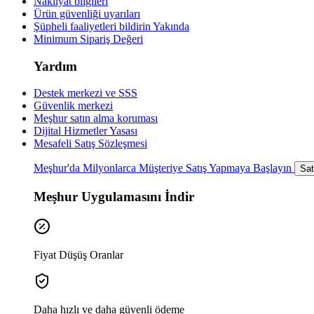
Nakliyat bilgileri
Ürün güvenliği uyarıları
Şüpheli faaliyetleri bildirin
Yakında
Minimum Sipariş Değeri
Yardım
Destek merkezi ve SSS
Güvenlik merkezi
Meşhur satın alma koruması
Dijital Hizmetler Yasası
Mesafeli Satış Sözleşmesi
Meşhur'da Milyonlarca Müşteriye Satış Yapmaya Başlayın
Sat
Meşhur Uygulamasını İndir
Fiyat Düşüş Oranlar
Daha hızlı ve daha güvenli ödeme