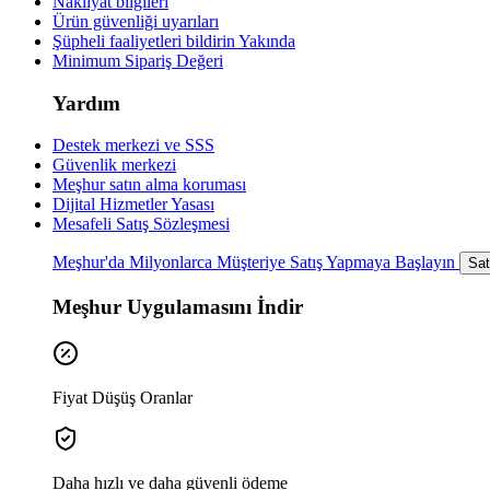
Nakliyat bilgileri
Ürün güvenliği uyarıları
Şüpheli faaliyetleri bildirin
Yakında
Minimum Sipariş Değeri
Yardım
Destek merkezi ve SSS
Güvenlik merkezi
Meşhur satın alma koruması
Dijital Hizmetler Yasası
Mesafeli Satış Sözleşmesi
Meşhur'da Milyonlarca Müşteriye Satış Yapmaya Başlayın
Sat
Meşhur Uygulamasını İndir
Fiyat Düşüş Oranlar
Daha hızlı ve daha güvenli ödeme