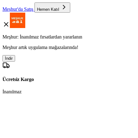
Meşhur'da Satış
Hemen Katıl
Meşhur: İnanılmaz fırsatlardan yararlanın
Meşhur artık uygulama mağazalarında!
İndir
Ücretsiz Kargo
İnanılmaz