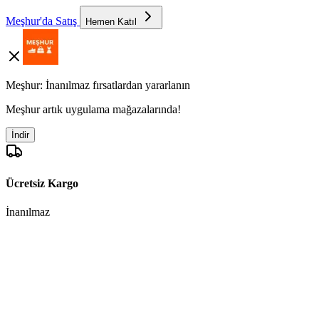
Meşhur'da Satış
Hemen Katıl
Meşhur: İnanılmaz fırsatlardan yararlanın
Meşhur artık uygulama mağazalarında!
İndir
Ücretsiz Kargo
İnanılmaz