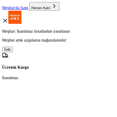
Meşhur'da Satış
Hemen Katıl
Meşhur: İnanılmaz fırsatlardan yararlanın
Meşhur artık uygulama mağazalarında!
İndir
Ücretsiz Kargo
İnanılmaz