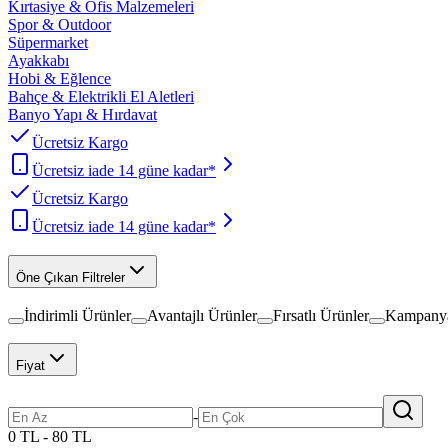
Kırtasiye & Ofis Malzemeleri
Spor & Outdoor
Süpermarket
Ayakkabı
Hobi & Eğlence
Bahçe & Elektrikli El Aletleri
Banyo Yapı & Hırdavat
Ücretsiz Kargo
Ücretsiz iade 14 güne kadar*
Ücretsiz Kargo
Ücretsiz iade 14 güne kadar*
Öne Çıkan Filtreler
İndirimli Ürünler
Avantajlı Ürünler
Fırsatlı Ürünler
Kampanya
Fiyat
-
0 TL - 80 TL