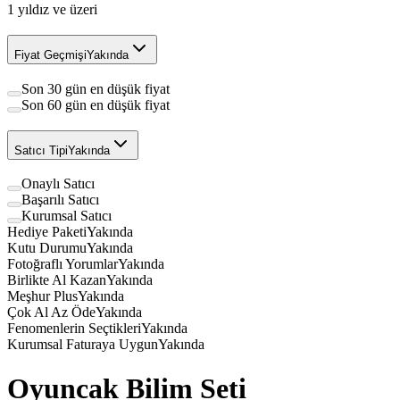
1
yıldız ve üzeri
Fiyat Geçmişi
Yakında
Son 30 gün en düşük fiyat
Son 60 gün en düşük fiyat
Satıcı Tipi
Yakında
Onaylı Satıcı
Başarılı Satıcı
Kurumsal Satıcı
Hediye Paketi
Yakında
Kutu Durumu
Yakında
Fotoğraflı Yorumlar
Yakında
Birlikte Al Kazan
Yakında
Meşhur Plus
Yakında
Çok Al Az Öde
Yakında
Fenomenlerin Seçtikleri
Yakında
Kurumsal Faturaya Uygun
Yakında
Oyuncak Bilim Seti