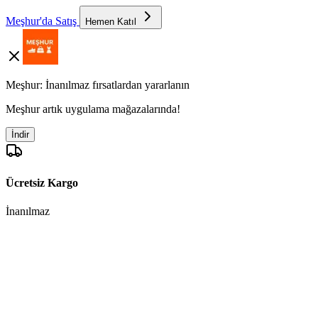
Meşhur'da Satış
Hemen Katıl
Meşhur: İnanılmaz fırsatlardan yararlanın
Meşhur artık uygulama mağazalarında!
İndir
Ücretsiz Kargo
İnanılmaz