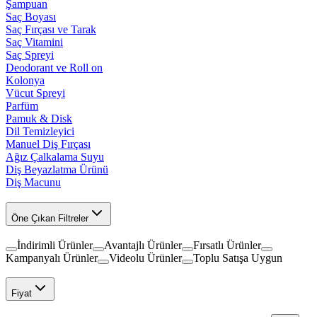
Şampuan
Saç Boyası
Saç Fırçası ve Tarak
Saç Vitamini
Saç Spreyi
Deodorant ve Roll on
Kolonya
Vücut Spreyi
Parfüm
Pamuk & Disk
Dil Temizleyici
Manuel Diş Fırçası
Ağız Çalkalama Suyu
Diş Beyazlatma Ürünü
Diş Macunu
Öne Çıkan Filtreler
İndirimli Ürünler
Avantajlı Ürünler
Fırsatlı Ürünler
Kampanyalı Ürünler
Videolu Ürünler
Toplu Satışa Uygun
Fiyat