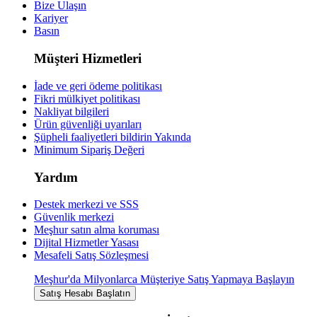
Bize Ulaşın
Kariyer
Basın
Müşteri Hizmetleri
İade ve geri ödeme politikası
Fikri mülkiyet politikası
Nakliyat bilgileri
Ürün güvenliği uyarıları
Şüpheli faaliyetleri bildirin
Yakında
Minimum Sipariş Değeri
Yardım
Destek merkezi ve SSS
Güvenlik merkezi
Meşhur satın alma koruması
Dijital Hizmetler Yasası
Mesafeli Satış Sözleşmesi
Meşhur'da Milyonlarca Müşteriye Satış Yapmaya Başlayın
Satış Hesabı Başlatın