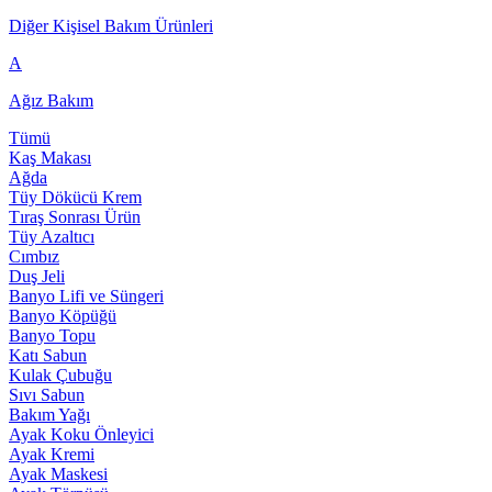
Diğer Kişisel Bakım Ürünleri
A
Ağız Bakım
Tümü
Kaş Makası
Ağda
Tüy Dökücü Krem
Tıraş Sonrası Ürün
Tüy Azaltıcı
Cımbız
Duş Jeli
Banyo Lifi ve Süngeri
Banyo Köpüğü
Banyo Topu
Katı Sabun
Kulak Çubuğu
Sıvı Sabun
Bakım Yağı
Ayak Koku Önleyici
Ayak Kremi
Ayak Maskesi