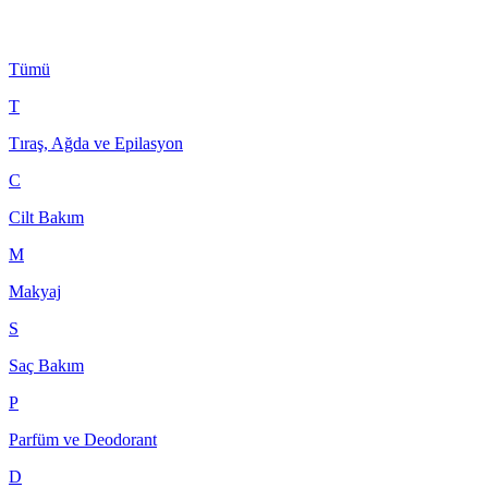
Tümü
T
Tıraş, Ağda ve Epilasyon
C
Cilt Bakım
M
Makyaj
S
Saç Bakım
P
Parfüm ve Deodorant
D