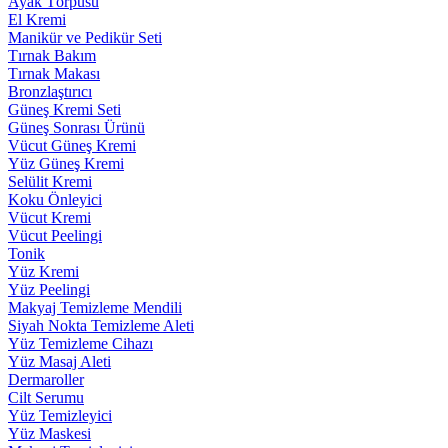
Ayak Törpüsü
El Kremi
Manikür ve Pedikür Seti
Tırnak Bakım
Tırnak Makası
Bronzlaştırıcı
Güneş Kremi Seti
Güneş Sonrası Ürünü
Vücut Güneş Kremi
Yüz Güneş Kremi
Selülit Kremi
Koku Önleyici
Vücut Kremi
Vücut Peelingi
Tonik
Yüz Kremi
Yüz Peelingi
Makyaj Temizleme Mendili
Siyah Nokta Temizleme Aleti
Yüz Temizleme Cihazı
Yüz Masaj Aleti
Dermaroller
Cilt Serumu
Yüz Temizleyici
Yüz Maskesi