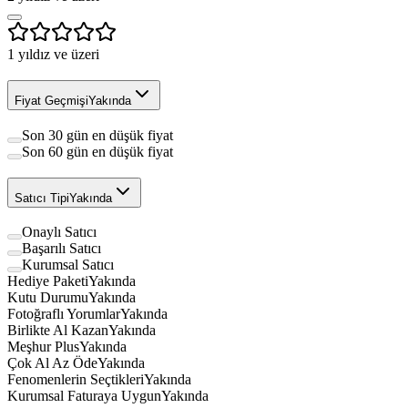
1
yıldız ve üzeri
Fiyat Geçmişi
Yakında
Son 30 gün en düşük fiyat
Son 60 gün en düşük fiyat
Satıcı Tipi
Yakında
Onaylı Satıcı
Başarılı Satıcı
Kurumsal Satıcı
Hediye Paketi
Yakında
Kutu Durumu
Yakında
Fotoğraflı Yorumlar
Yakında
Birlikte Al Kazan
Yakında
Meşhur Plus
Yakında
Çok Al Az Öde
Yakında
Fenomenlerin Seçtikleri
Yakında
Kurumsal Faturaya Uygun
Yakında