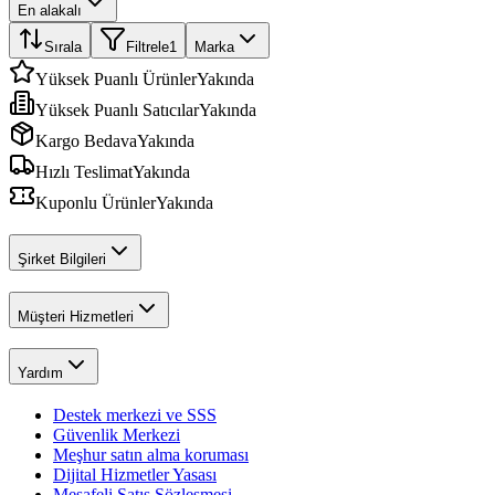
En alakalı
Sırala
Filtrele
1
Marka
Yüksek Puanlı Ürünler
Yakında
Yüksek Puanlı Satıcılar
Yakında
Kargo Bedava
Yakında
Hızlı Teslimat
Yakında
Kuponlu Ürünler
Yakında
Şirket Bilgileri
Müşteri Hizmetleri
Yardım
Destek merkezi ve SSS
Güvenlik Merkezi
Meşhur satın alma koruması
Dijital Hizmetler Yasası
Mesafeli Satış Sözleşmesi