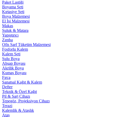
Paket Lastiği
Boyama Seti
Kırtasiye Seti
Boya Malzemesi
El İşi Malzemesi
Makas
Suluk & Matara
Yapıştırıcı
Zımba
Ofis Sarf Tüketim Malzemesi
Fosforlu Kalem
Kalem Seti
Sulu Boya
Ahşap Boyası
Akrilik Boya
Kumaş Boyası
Fırça
Sanatsal Kağıt & Kalem
Defter
Teknik & Özel Kağıt
Pil & Şarj Cihazı
Tepegöz, Projeksiyon Cihazı
Terazi
Kalemlik & Ataşlık
Ataş