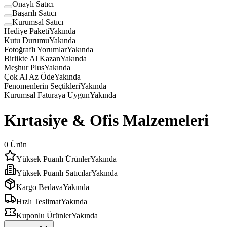
Onaylı Satıcı
Başarılı Satıcı
Kurumsal Satıcı
Hediye Paketi
Yakında
Kutu Durumu
Yakında
Fotoğraflı Yorumlar
Yakında
Birlikte Al Kazan
Yakında
Meşhur Plus
Yakında
Çok Al Az Öde
Yakında
Fenomenlerin Seçtikleri
Yakında
Kurumsal Faturaya Uygun
Yakında
Kırtasiye & Ofis Malzemeleri
0
Ürün
Yüksek Puanlı Ürünler
Yakında
Yüksek Puanlı Satıcılar
Yakında
Kargo Bedava
Yakında
Hızlı Teslimat
Yakında
Kuponlu Ürünler
Yakında