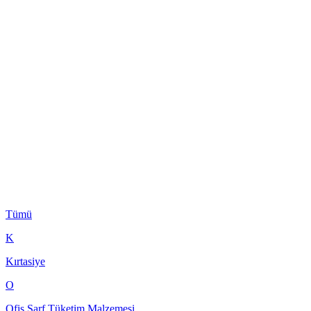
Tümü
K
Kırtasiye
O
Ofis Sarf Tüketim Malzemesi