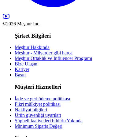
©2026 Meşhur Inc.
Şirket Bilgileri
Meşhur Hakkında
Meşhur - Milyarder gibi harca
Meşhur Ortaklık ve Influencer Programı
Bize Ulaşın
Kariyer
Basın
Müşteri Hizmetleri
İade ve geri ödeme politikası
Fikri mülkiyet politikası
Nakliyat bilgileri
Ürün güvenliği uyarıları
Şüpheli faaliyetleri bildirin
Yakında
Minimum Sipariş Değeri