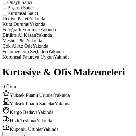
Onaylı Satıcı
Başarılı Satıcı
Kurumsal Satıcı
Hediye Paketi
Yakında
Kutu Durumu
Yakında
Fotoğraflı Yorumlar
Yakında
Birlikte Al Kazan
Yakında
Meşhur Plus
Yakında
Çok Al Az Öde
Yakında
Fenomenlerin Seçtikleri
Yakında
Kurumsal Faturaya Uygun
Yakında
Kırtasiye & Ofis Malzemeleri
0
Ürün
Yüksek Puanlı Ürünler
Yakında
Yüksek Puanlı Satıcılar
Yakında
Kargo Bedava
Yakında
Hızlı Teslimat
Yakında
Kuponlu Ürünler
Yakında