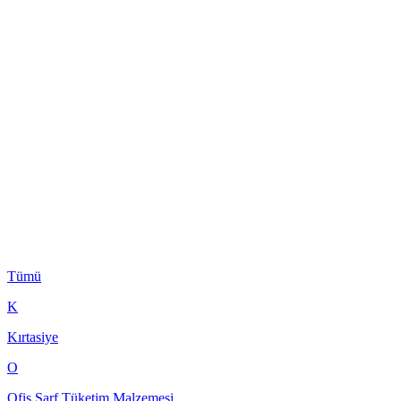
Tümü
K
Kırtasiye
O
Ofis Sarf Tüketim Malzemesi