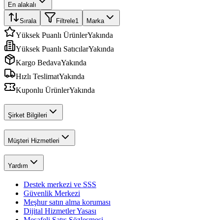
En alakalı
Sırala
Filtrele
1
Marka
Yüksek Puanlı Ürünler
Yakında
Yüksek Puanlı Satıcılar
Yakında
Kargo Bedava
Yakında
Hızlı Teslimat
Yakında
Kuponlu Ürünler
Yakında
Şirket Bilgileri
Müşteri Hizmetleri
Yardım
Destek merkezi ve SSS
Güvenlik Merkezi
Meşhur satın alma koruması
Dijital Hizmetler Yasası
Mesafeli Satış Sözleşmesi