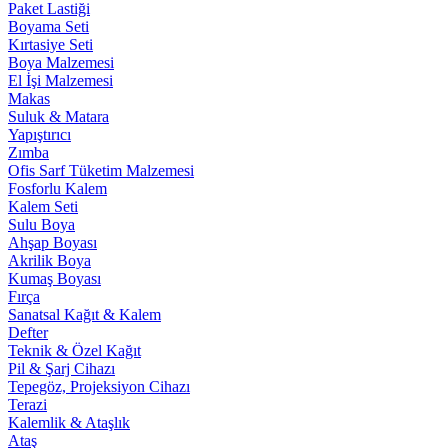
Paket Lastiği
Boyama Seti
Kırtasiye Seti
Boya Malzemesi
El İşi Malzemesi
Makas
Suluk & Matara
Yapıştırıcı
Zımba
Ofis Sarf Tüketim Malzemesi
Fosforlu Kalem
Kalem Seti
Sulu Boya
Ahşap Boyası
Akrilik Boya
Kumaş Boyası
Fırça
Sanatsal Kağıt & Kalem
Defter
Teknik & Özel Kağıt
Pil & Şarj Cihazı
Tepegöz, Projeksiyon Cihazı
Terazi
Kalemlik & Ataşlık
Ataş