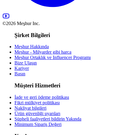
©2026 Meşhur Inc.
Şirket Bilgileri
Meşhur Hakkında
Meşhur - Milyarder gibi harca
Meşhur Ortaklık ve Influencer Programı
Bize Ulaşın
Kariyer
Basın
Müşteri Hizmetleri
İade ve geri ödeme politikası
Fikri mülkiyet politikası
Nakliyat bilgileri
Ürün güvenliği uyarıları
Şüpheli faaliyetleri bildirin
Yakında
Minimum Sipariş Değeri