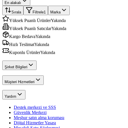
En alakalı
Sırala
Filtrele
1
Marka
Yüksek Puanlı Ürünler
Yakında
Yüksek Puanlı Satıcılar
Yakında
Kargo Bedava
Yakında
Hızlı Teslimat
Yakında
Kuponlu Ürünler
Yakında
Şirket Bilgileri
Müşteri Hizmetleri
Yardım
Destek merkezi ve SSS
Güvenlik Merkezi
Meşhur satın alma koruması
Dijital Hizmetler Yasası
Mesafeli Satış Sözleşmesi