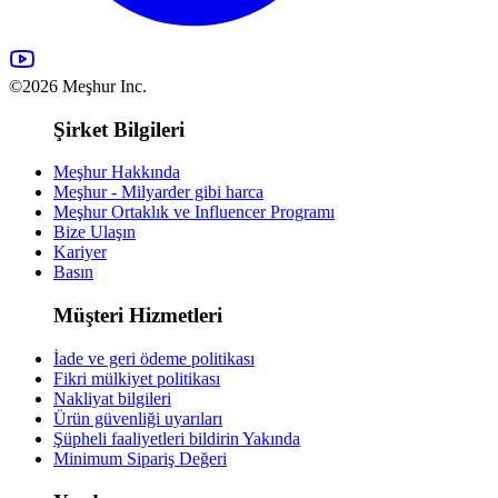
©2026 Meşhur Inc.
Şirket Bilgileri
Meşhur Hakkında
Meşhur - Milyarder gibi harca
Meşhur Ortaklık ve Influencer Programı
Bize Ulaşın
Kariyer
Basın
Müşteri Hizmetleri
İade ve geri ödeme politikası
Fikri mülkiyet politikası
Nakliyat bilgileri
Ürün güvenliği uyarıları
Şüpheli faaliyetleri bildirin
Yakında
Minimum Sipariş Değeri