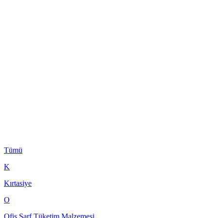
Tümü
K
Kırtasiye
O
Ofis Sarf Tüketim Malzemesi