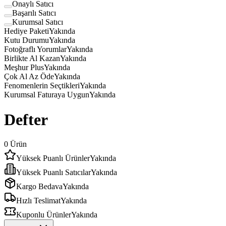
Onaylı Satıcı
Başarılı Satıcı
Kurumsal Satıcı
Hediye Paketi
Yakında
Kutu Durumu
Yakında
Fotoğraflı Yorumlar
Yakında
Birlikte Al Kazan
Yakında
Meşhur Plus
Yakında
Çok Al Az Öde
Yakında
Fenomenlerin Seçtikleri
Yakında
Kurumsal Faturaya Uygun
Yakında
Defter
0
Ürün
Yüksek Puanlı Ürünler
Yakında
Yüksek Puanlı Satıcılar
Yakında
Kargo Bedava
Yakında
Hızlı Teslimat
Yakında
Kuponlu Ürünler
Yakında