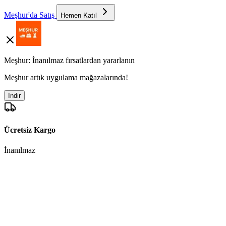
Meşhur'da Satış
Hemen Katıl
Meşhur: İnanılmaz fırsatlardan yararlanın
Meşhur artık uygulama mağazalarında!
İndir
Ücretsiz Kargo
İnanılmaz