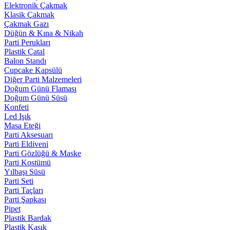
Elektronik Çakmak
Klasik Çakmak
Çakmak Gazı
Düğün & Kına & Nikah
Parti Perukları
Plastik Çatal
Balon Standı
Cupcake Kapsülü
Diğer Parti Malzemeleri
Doğum Günü Flaması
Doğum Günü Süsü
Konfeti
Led Işık
Masa Eteği
Parti Aksesuarı
Parti Eldiveni
Parti Gözlüğü & Maske
Parti Kostümü
Yılbaşı Süsü
Parti Seti
Parti Taçları
Parti Şapkası
Pipet
Plastik Bardak
Plastik Kaşık