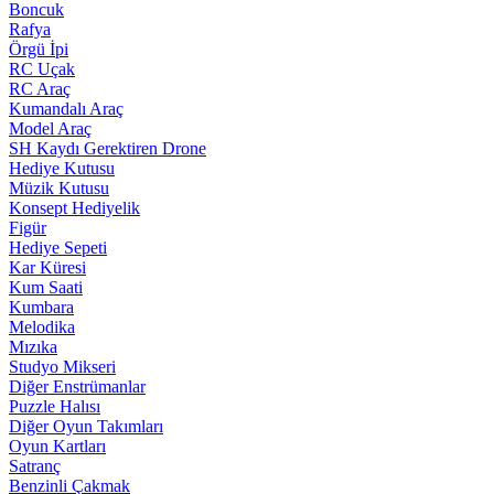
Boncuk
Rafya
Örgü İpi
RC Uçak
RC Araç
Kumandalı Araç
Model Araç
SH Kaydı Gerektiren Drone
Hediye Kutusu
Müzik Kutusu
Konsept Hediyelik
Figür
Hediye Sepeti
Kar Küresi
Kum Saati
Kumbara
Melodika
Mızıka
Studyo Mikseri
Diğer Enstrümanlar
Puzzle Halısı
Diğer Oyun Takımları
Oyun Kartları
Satranç
Benzinli Çakmak