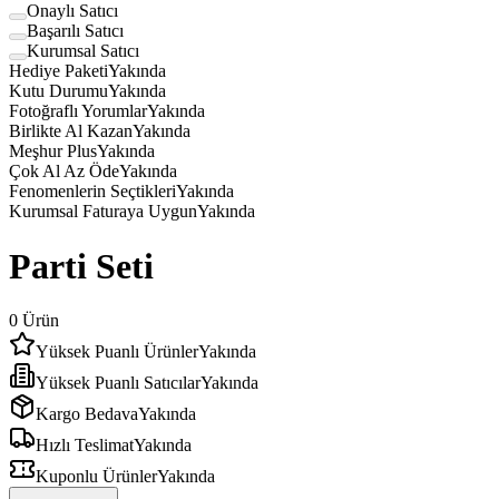
Onaylı Satıcı
Başarılı Satıcı
Kurumsal Satıcı
Hediye Paketi
Yakında
Kutu Durumu
Yakında
Fotoğraflı Yorumlar
Yakında
Birlikte Al Kazan
Yakında
Meşhur Plus
Yakında
Çok Al Az Öde
Yakında
Fenomenlerin Seçtikleri
Yakında
Kurumsal Faturaya Uygun
Yakında
Parti Seti
0
Ürün
Yüksek Puanlı Ürünler
Yakında
Yüksek Puanlı Satıcılar
Yakında
Kargo Bedava
Yakında
Hızlı Teslimat
Yakında
Kuponlu Ürünler
Yakında