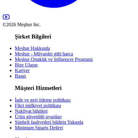
©2026 Meşhur Inc.
Şirket Bilgileri
Meşhur Hakkında
Meşhur - Milyarder gibi harca
Meşhur Ortaklık ve Influencer Programı
Bize Ulaşın
Kariyer
Basın
Müşteri Hizmetleri
İade ve geri ödeme politikası
Fikri mülkiyet politikası
Nakliyat bilgileri
Ürün güvenliği uyarıları
Şüpheli faaliyetleri bildirin
Yakında
Minimum Sipariş Değeri