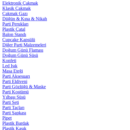
Elektronik Çakmak
Klasik Çakmak
Çakmak Gazı
Düğün & Kına & Nikah
Parti Perukları
Plastik Çatal
Balon Standı
Cupcake Kapsülü
Diğer Parti Malzemeleri
Doğum Günü Flaması
Doğum Günü Süsü
Konfeti
Led Işık
Masa Eteği
Parti Aksesuarı
Parti Eldiveni
Parti Gözlüğü & Maske
Parti Kostümü
Yılbaşı Süsü
Parti Seti
Parti Taçları
Parti Şapkası
Pipet
Plastik Bardak
Plastik Kaşık