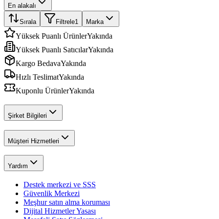
En alakalı
Sırala
Filtrele
1
Marka
Yüksek Puanlı Ürünler
Yakında
Yüksek Puanlı Satıcılar
Yakında
Kargo Bedava
Yakında
Hızlı Teslimat
Yakında
Kuponlu Ürünler
Yakında
Şirket Bilgileri
Müşteri Hizmetleri
Yardım
Destek merkezi ve SSS
Güvenlik Merkezi
Meşhur satın alma koruması
Dijital Hizmetler Yasası