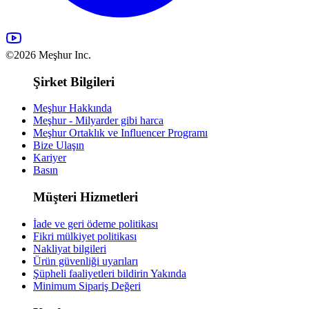
©2026 Meşhur Inc.
Şirket Bilgileri
Meşhur Hakkında
Meşhur - Milyarder gibi harca
Meşhur Ortaklık ve Influencer Programı
Bize Ulaşın
Kariyer
Basın
Müşteri Hizmetleri
İade ve geri ödeme politikası
Fikri mülkiyet politikası
Nakliyat bilgileri
Ürün güvenliği uyarıları
Şüpheli faaliyetleri bildirin
Yakında
Minimum Sipariş Değeri