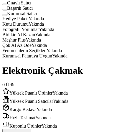
Onaylı Satıcı
Başarılı Satıcı
Kurumsal Satıcı
Hediye Paketi
Yakında
Kutu Durumu
Yakında
Fotoğraflı Yorumlar
Yakında
Birlikte Al Kazan
Yakında
Meşhur Plus
Yakında
Çok Al Az Öde
Yakında
Fenomenlerin Seçtikleri
Yakında
Kurumsal Faturaya Uygun
Yakında
Elektronik Çakmak
0
Ürün
Yüksek Puanlı Ürünler
Yakında
Yüksek Puanlı Satıcılar
Yakında
Kargo Bedava
Yakında
Hızlı Teslimat
Yakında
Kuponlu Ürünler
Yakında