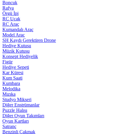
Boncuk
Rafya
Örgü İpi
RC Uçak
RC Araç
Kumandalı Araç
Model Araç
SH Kaydı Gerektiren Drone
Hediye Kutusu
Müzik Kutusu
Konsept Hediyelik
Figür
Hediye Sepeti
Kar Küresi
Kum Saati
Kumbara
Melodika
Mızıka
Studyo Mikseri
Diğer Enstrümanlar
Puzzle Halısı
Diğer Oyun Takımları
Oyun Kartları
Satranç
Benzinli Çakmak