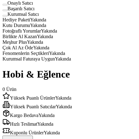
Onaylı Satıcı
Başarılı Satıcı
Kurumsal Satıcı
Hediye Paketi
Yakında
Kutu Durumu
Yakında
Fotoğraflı Yorumlar
Yakında
Birlikte Al Kazan
Yakında
Meşhur Plus
Yakında
Çok Al Az Öde
Yakında
Fenomenlerin Seçtikleri
Yakında
Kurumsal Faturaya Uygun
Yakında
Hobi & Eğlence
0
Ürün
Yüksek Puanlı Ürünler
Yakında
Yüksek Puanlı Satıcılar
Yakında
Kargo Bedava
Yakında
Hızlı Teslimat
Yakında
Kuponlu Ürünler
Yakında