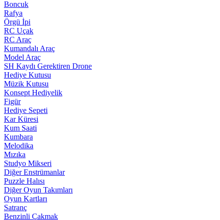
Boncuk
Rafya
Örgü İpi
RC Uçak
RC Araç
Kumandalı Araç
Model Araç
SH Kaydı Gerektiren Drone
Hediye Kutusu
Müzik Kutusu
Konsept Hediyelik
Figür
Hediye Sepeti
Kar Küresi
Kum Saati
Kumbara
Melodika
Mızıka
Studyo Mikseri
Diğer Enstrümanlar
Puzzle Halısı
Diğer Oyun Takımları
Oyun Kartları
Satranç
Benzinli Çakmak