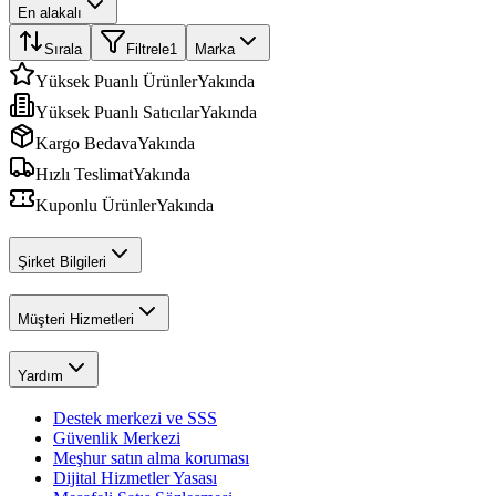
En alakalı
Sırala
Filtrele
1
Marka
Yüksek Puanlı Ürünler
Yakında
Yüksek Puanlı Satıcılar
Yakında
Kargo Bedava
Yakında
Hızlı Teslimat
Yakında
Kuponlu Ürünler
Yakında
Şirket Bilgileri
Müşteri Hizmetleri
Yardım
Destek merkezi ve SSS
Güvenlik Merkezi
Meşhur satın alma koruması
Dijital Hizmetler Yasası