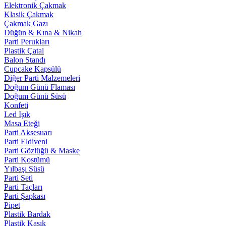
Elektronik Çakmak
Klasik Çakmak
Çakmak Gazı
Düğün & Kına & Nikah
Parti Perukları
Plastik Çatal
Balon Standı
Cupcake Kapsülü
Diğer Parti Malzemeleri
Doğum Günü Flaması
Doğum Günü Süsü
Konfeti
Led Işık
Masa Eteği
Parti Aksesuarı
Parti Eldiveni
Parti Gözlüğü & Maske
Parti Kostümü
Yılbaşı Süsü
Parti Seti
Parti Taçları
Parti Şapkası
Pipet
Plastik Bardak
Plastik Kaşık