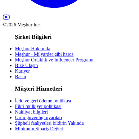
©2026 Meşhur Inc.
Şirket Bilgileri
Meşhur Hakkında
Meşhur - Milyarder gibi harca
Meşhur Ortaklık ve Influencer Programı
Bize Ulaşın
Kariyer
Basın
Müşteri Hizmetleri
İade ve geri ödeme politikası
Fikri mülkiyet politikası
Nakliyat bilgileri
Ürün güvenliği uyarıları
Şüpheli faaliyetleri bildirin
Yakında
Minimum Sipariş Değeri