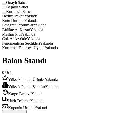
Onaylı Satıcı
Başarılı Satıcı
Kurumsal Satıcı
Hediye Paketi
Yakında
Kutu Durumu
Yakında
Fotoğraflı Yorumlar
Yakında
Birlikte Al Kazan
Yakında
Meşhur Plus
Yakında
Çok Al Az Öde
Yakında
Fenomenlerin Seçtikleri
Yakında
Kurumsal Faturaya Uygun
Yakında
Balon Standı
0
Ürün
Yüksek Puanlı Ürünler
Yakında
Yüksek Puanlı Satıcılar
Yakında
Kargo Bedava
Yakında
Hızlı Teslimat
Yakında
Kuponlu Ürünler
Yakında