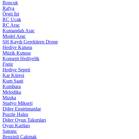
Boncuk
Rafya
Örgü İpi
RC Uçak
RC Araç
Kumandalı Araç
Model Araç
SH Kaydı Gerektiren Drone
Hediye Kutusu
Müzik Kutusu
Konsept Hediyelik
Figür
Hediye Sepeti
Kar Küresi
Kum Saati
Kumbara
Melodika
Mızıka
Studyo Mikseri
Diğer Enstrümanlar
Puzzle Halısı
Diğer Oyun Takımları
Oyun Kartları
Satranç
Benzinli Çakmak