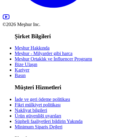
©2026 Meşhur Inc.
Şirket Bilgileri
Meşhur Hakkında
Meşhur - Milyarder gibi harca
Meşhur Ortaklık ve Influencer Programı
Bize Ulaşın
Kariyer
Basın
Müşteri Hizmetleri
İade ve geri ödeme politikası
Fikri mülkiyet politikası
Nakliyat bilgileri
Ürün güvenliği uyarıları
Şüpheli faaliyetleri bildirin
Yakında
Minimum Sipariş Değeri