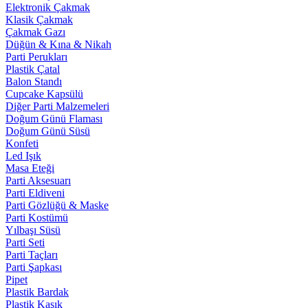
Elektronik Çakmak
Klasik Çakmak
Çakmak Gazı
Düğün & Kına & Nikah
Parti Perukları
Plastik Çatal
Balon Standı
Cupcake Kapsülü
Diğer Parti Malzemeleri
Doğum Günü Flaması
Doğum Günü Süsü
Konfeti
Led Işık
Masa Eteği
Parti Aksesuarı
Parti Eldiveni
Parti Gözlüğü & Maske
Parti Kostümü
Yılbaşı Süsü
Parti Seti
Parti Taçları
Parti Şapkası
Pipet
Plastik Bardak
Plastik Kaşık