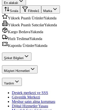
En alakalı
Sırala
Filtrele
1
Marka
Yüksek Puanlı Ürünler
Yakında
Yüksek Puanlı Satıcılar
Yakında
Kargo Bedava
Yakında
Hızlı Teslimat
Yakında
Kuponlu Ürünler
Yakında
Şirket Bilgileri
Müşteri Hizmetleri
Yardım
Destek merkezi ve SSS
Güvenlik Merkezi
Meşhur satın alma koruması
Dijital Hizmetler Yasası