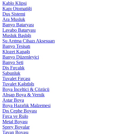
Kablo Klipsi
Kapı Otomatiği
Duş Sistemi
Ara Musluk
Banyo Bataryası
Lavabo Bataryası
Musluk Başlığı
Su Arıtma Cihazı Aksesuarı
Banyo Tesisatı
Klozet Kapağı
Banyo Düzenleyici
Banyo Seti
Diş Fırçalık
Sabunluk
Tuvalet Fırçası
Tuvalet Kağıtlığı
Boya İnceltici & Çözücü
Ahşap Boya & Vernik
Astar Boya
Boya Hazırlık Malzemesi
Dış Cephe Boyası
Fırça ve Rulo
Metal Boyası
Sprey Boyalar
Tavan Boyası