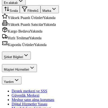
En alakalı
Sırala
Filtrele
1
Marka
Yüksek Puanlı Ürünler
Yakında
Yüksek Puanlı Satıcılar
Yakında
Kargo Bedava
Yakında
Hızlı Teslimat
Yakında
Kuponlu Ürünler
Yakında
Şirket Bilgileri
Müşteri Hizmetleri
Yardım
Destek merkezi ve SSS
Güvenlik Merkezi
Meşhur satın alma koruması
Dijital Hizmetler Yasası