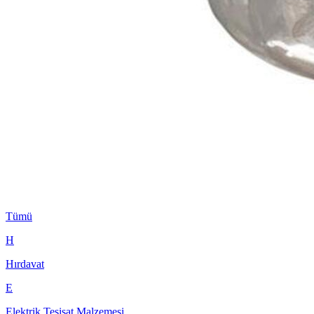
Tümü
H
Hırdavat
E
Elektrik Tesisat Malzemesi