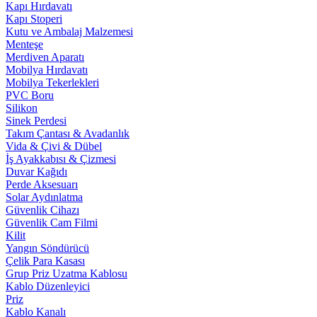
Kapı Hırdavatı
Kapı Stoperi
Kutu ve Ambalaj Malzemesi
Menteşe
Merdiven Aparatı
Mobilya Hırdavatı
Mobilya Tekerlekleri
PVC Boru
Silikon
Sinek Perdesi
Takım Çantası & Avadanlık
Vida & Çivi & Dübel
İş Ayakkabısı & Çizmesi
Duvar Kağıdı
Perde Aksesuarı
Solar Aydınlatma
Güvenlik Cihazı
Güvenlik Cam Filmi
Kilit
Yangın Söndürücü
Çelik Para Kasası
Grup Priz Uzatma Kablosu
Kablo Düzenleyici
Priz
Kablo Kanalı