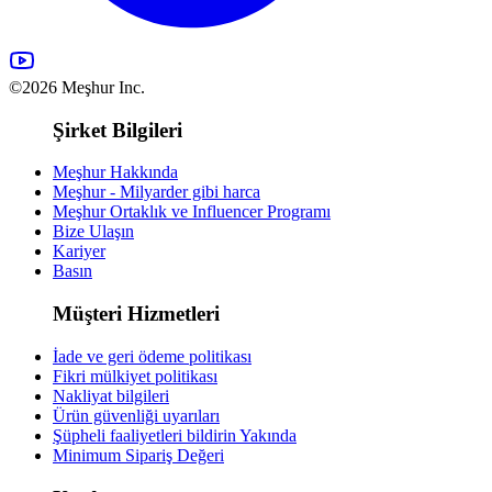
©2026 Meşhur Inc.
Şirket Bilgileri
Meşhur Hakkında
Meşhur - Milyarder gibi harca
Meşhur Ortaklık ve Influencer Programı
Bize Ulaşın
Kariyer
Basın
Müşteri Hizmetleri
İade ve geri ödeme politikası
Fikri mülkiyet politikası
Nakliyat bilgileri
Ürün güvenliği uyarıları
Şüpheli faaliyetleri bildirin
Yakında
Minimum Sipariş Değeri