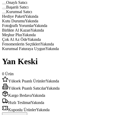
Onaylı Satıcı
Başarılı Satıcı
Kurumsal Satıcı
Hediye Paketi
Yakında
Kutu Durumu
Yakında
Fotoğraflı Yorumlar
Yakında
Birlikte Al Kazan
Yakında
Meşhur Plus
Yakında
Çok Al Az Öde
Yakında
Fenomenlerin Seçtikleri
Yakında
Kurumsal Faturaya Uygun
Yakında
Yan Keski
0
Ürün
Yüksek Puanlı Ürünler
Yakında
Yüksek Puanlı Satıcılar
Yakında
Kargo Bedava
Yakında
Hızlı Teslimat
Yakında
Kuponlu Ürünler
Yakında