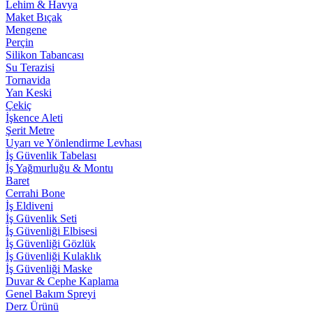
Lehim & Havya
Maket Bıçak
Mengene
Perçin
Silikon Tabancası
Su Terazisi
Tornavida
Yan Keski
Çekiç
İşkence Aleti
Şerit Metre
Uyarı ve Yönlendirme Levhası
İş Güvenlik Tabelası
İş Yağmurluğu & Montu
Baret
Cerrahi Bone
İş Eldiveni
İş Güvenlik Seti
İş Güvenliği Elbisesi
İş Güvenliği Gözlük
İş Güvenliği Kulaklık
İş Güvenliği Maske
Duvar & Cephe Kaplama
Genel Bakım Spreyi
Derz Ürünü