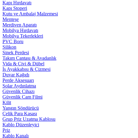
Kapı Hırdavatı
Kapı Stoperi
Kutu ve Ambalaj Malzemesi
Menteşe
Merdiven Aparatı
Mobilya Hırdavatı
Mobilya Tekerlekleri
PVC Boru
Silikon
Sinek Perdesi
Takım Çantası & Avadanlık
Vida & Çivi & Dübel
İş Ayakkabısı & Çizmesi
Duvar Kağıdı
Perde Aksesuarı
Solar Aydınlatma
Güvenlik Cihazı
Güvenlik Cam Filmi
Kilit
Yangın Söndürücü
Çelik Para Kasası
Grup Priz Uzatma Kablosu
Kablo Düzenleyici
Priz
Kablo Kanalı