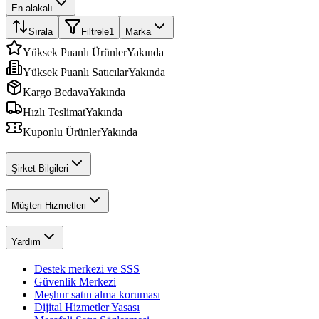
En alakalı
Sırala
Filtrele
1
Marka
Yüksek Puanlı Ürünler
Yakında
Yüksek Puanlı Satıcılar
Yakında
Kargo Bedava
Yakında
Hızlı Teslimat
Yakında
Kuponlu Ürünler
Yakında
Şirket Bilgileri
Müşteri Hizmetleri
Yardım
Destek merkezi ve SSS
Güvenlik Merkezi
Meşhur satın alma koruması
Dijital Hizmetler Yasası