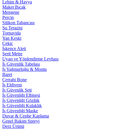
Lehim & Havya
Maket Bıçak
Mengene
Perçin
Silikon Tabancası
Su Terazisi
Tornavida
Yan Keski
Çekiç
İşkence Aleti
Şerit Metre
Uyarı ve Yönlendirme Levhası
İş Güvenlik Tabelası
İş Yağmurluğu & Montu
Baret
Cerrahi Bone
İş Eldiveni
İş Güvenlik Seti
İş Güvenliği Elbisesi
İş Güvenliği Gözlük
İş Güvenliği Kulaklık
İş Güvenliği Maske
Duvar & Cephe Kaplama
Genel Bakım Spreyi
Derz Ürünü