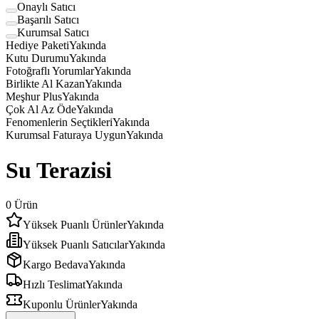
Onaylı Satıcı
Başarılı Satıcı
Kurumsal Satıcı
Hediye Paketi
Yakında
Kutu Durumu
Yakında
Fotoğraflı Yorumlar
Yakında
Birlikte Al Kazan
Yakında
Meşhur Plus
Yakında
Çok Al Az Öde
Yakında
Fenomenlerin Seçtikleri
Yakında
Kurumsal Faturaya Uygun
Yakında
Su Terazisi
0
Ürün
Yüksek Puanlı Ürünler
Yakında
Yüksek Puanlı Satıcılar
Yakında
Kargo Bedava
Yakında
Hızlı Teslimat
Yakında
Kuponlu Ürünler
Yakında