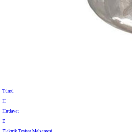
Tümü
H
Hırdavat
E
Elektrik Tesisat Malzemesi