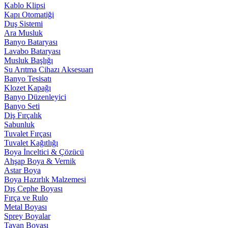
Kablo Klipsi
Kapı Otomatiği
Duş Sistemi
Ara Musluk
Banyo Bataryası
Lavabo Bataryası
Musluk Başlığı
Su Arıtma Cihazı Aksesuarı
Banyo Tesisatı
Klozet Kapağı
Banyo Düzenleyici
Banyo Seti
Diş Fırçalık
Sabunluk
Tuvalet Fırçası
Tuvalet Kağıtlığı
Boya İnceltici & Çözücü
Ahşap Boya & Vernik
Astar Boya
Boya Hazırlık Malzemesi
Dış Cephe Boyası
Fırça ve Rulo
Metal Boyası
Sprey Boyalar
Tavan Boyası