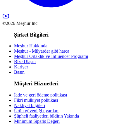
©2026 Meşhur Inc.
Şirket Bilgileri
Meşhur Hakkında
Meşhur - Milyarder gibi harca
Meşhur Ortaklık ve Influencer Programı
Bize Ulaşın
Kariyer
Basın
Müşteri Hizmetleri
İade ve geri ödeme politikası
Fikri mülkiyet politikası
Nakliyat bilgileri
Ürün güvenliği uyarıları
Şüpheli faaliyetleri bildirin
Yakında
Minimum Sipariş Değeri