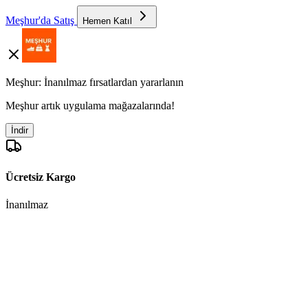
Meşhur'da Satış
Hemen Katıl
Meşhur: İnanılmaz fırsatlardan yararlanın
Meşhur artık uygulama mağazalarında!
İndir
Ücretsiz Kargo
İnanılmaz