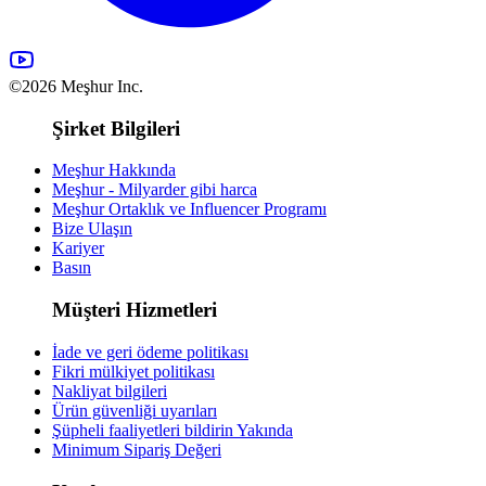
©2026 Meşhur Inc.
Şirket Bilgileri
Meşhur Hakkında
Meşhur - Milyarder gibi harca
Meşhur Ortaklık ve Influencer Programı
Bize Ulaşın
Kariyer
Basın
Müşteri Hizmetleri
İade ve geri ödeme politikası
Fikri mülkiyet politikası
Nakliyat bilgileri
Ürün güvenliği uyarıları
Şüpheli faaliyetleri bildirin
Yakında
Minimum Sipariş Değeri