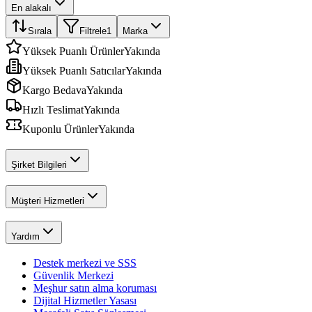
En alakalı
Sırala
Filtrele
1
Marka
Yüksek Puanlı Ürünler
Yakında
Yüksek Puanlı Satıcılar
Yakında
Kargo Bedava
Yakında
Hızlı Teslimat
Yakında
Kuponlu Ürünler
Yakında
Şirket Bilgileri
Müşteri Hizmetleri
Yardım
Destek merkezi ve SSS
Güvenlik Merkezi
Meşhur satın alma koruması
Dijital Hizmetler Yasası