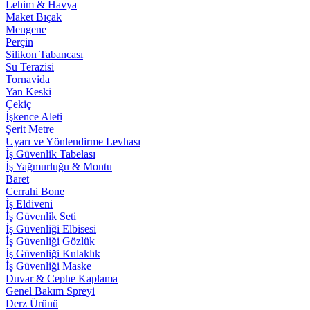
Lehim & Havya
Maket Bıçak
Mengene
Perçin
Silikon Tabancası
Su Terazisi
Tornavida
Yan Keski
Çekiç
İşkence Aleti
Şerit Metre
Uyarı ve Yönlendirme Levhası
İş Güvenlik Tabelası
İş Yağmurluğu & Montu
Baret
Cerrahi Bone
İş Eldiveni
İş Güvenlik Seti
İş Güvenliği Elbisesi
İş Güvenliği Gözlük
İş Güvenliği Kulaklık
İş Güvenliği Maske
Duvar & Cephe Kaplama
Genel Bakım Spreyi
Derz Ürünü