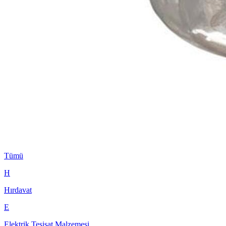
Tümü
H
Hırdavat
E
Elektrik Tesisat Malzemesi