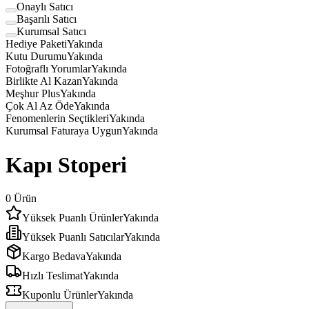
Onaylı Satıcı
Başarılı Satıcı
Kurumsal Satıcı
Hediye Paketi
Yakında
Kutu Durumu
Yakında
Fotoğraflı Yorumlar
Yakında
Birlikte Al Kazan
Yakında
Meşhur Plus
Yakında
Çok Al Az Öde
Yakında
Fenomenlerin Seçtikleri
Yakında
Kurumsal Faturaya Uygun
Yakında
Kapı Stoperi
0
Ürün
Yüksek Puanlı Ürünler
Yakında
Yüksek Puanlı Satıcılar
Yakında
Kargo Bedava
Yakında
Hızlı Teslimat
Yakında
Kuponlu Ürünler
Yakında