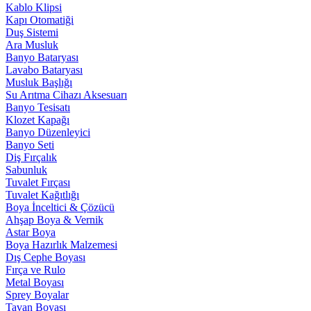
Kablo Klipsi
Kapı Otomatiği
Duş Sistemi
Ara Musluk
Banyo Bataryası
Lavabo Bataryası
Musluk Başlığı
Su Arıtma Cihazı Aksesuarı
Banyo Tesisatı
Klozet Kapağı
Banyo Düzenleyici
Banyo Seti
Diş Fırçalık
Sabunluk
Tuvalet Fırçası
Tuvalet Kağıtlığı
Boya İnceltici & Çözücü
Ahşap Boya & Vernik
Astar Boya
Boya Hazırlık Malzemesi
Dış Cephe Boyası
Fırça ve Rulo
Metal Boyası
Sprey Boyalar
Tavan Boyası