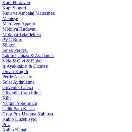
Kapı Hırdavatı
Kapı Stoperi
Kutu ve Ambalaj Malzemesi
Menteşe
Merdiven Aparatı
Mobilya Hırdavatı
Mobilya Tekerlekleri
PVC Boru
Silikon
Sinek Perdesi
Takım Çantası & Avadanlık
Vida & Çivi & Dübel
İş Ayakkabısı & Çizmesi
Duvar Kağıdı
Perde Aksesuarı
Solar Aydınlatma
Güvenlik Cihazı
Güvenlik Cam Filmi
Kilit
Yangın Söndürücü
Çelik Para Kasası
Grup Priz Uzatma Kablosu
Kablo Düzenleyici
Priz
Kablo Kanalı