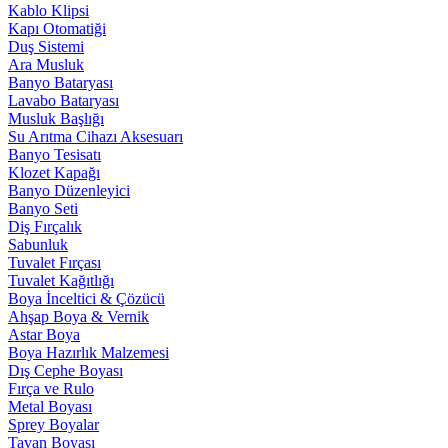
Kablo Klipsi
Kapı Otomatiği
Duş Sistemi
Ara Musluk
Banyo Bataryası
Lavabo Bataryası
Musluk Başlığı
Su Arıtma Cihazı Aksesuarı
Banyo Tesisatı
Klozet Kapağı
Banyo Düzenleyici
Banyo Seti
Diş Fırçalık
Sabunluk
Tuvalet Fırçası
Tuvalet Kağıtlığı
Boya İnceltici & Çözücü
Ahşap Boya & Vernik
Astar Boya
Boya Hazırlık Malzemesi
Dış Cephe Boyası
Fırça ve Rulo
Metal Boyası
Sprey Boyalar
Tavan Boyası