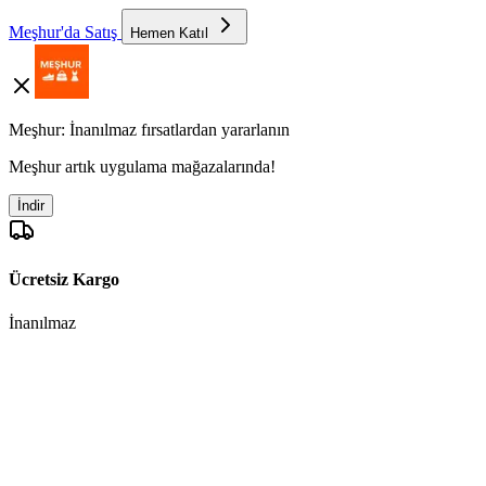
Meşhur'da Satış
Hemen Katıl
Meşhur: İnanılmaz fırsatlardan yararlanın
Meşhur artık uygulama mağazalarında!
İndir
Ücretsiz Kargo
İnanılmaz