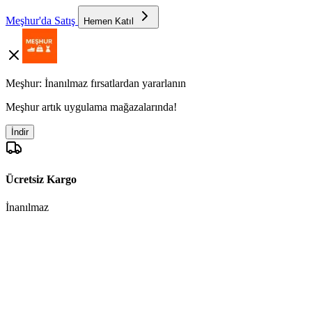
Meşhur'da Satış
Hemen Katıl
Meşhur: İnanılmaz fırsatlardan yararlanın
Meşhur artık uygulama mağazalarında!
İndir
Ücretsiz Kargo
İnanılmaz