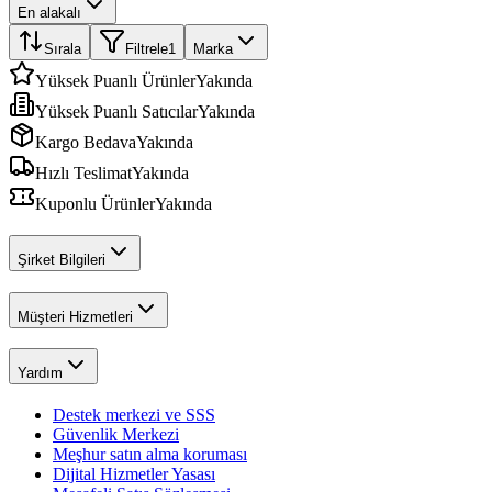
En alakalı
Sırala
Filtrele
1
Marka
Yüksek Puanlı Ürünler
Yakında
Yüksek Puanlı Satıcılar
Yakında
Kargo Bedava
Yakında
Hızlı Teslimat
Yakında
Kuponlu Ürünler
Yakında
Şirket Bilgileri
Müşteri Hizmetleri
Yardım
Destek merkezi ve SSS
Güvenlik Merkezi
Meşhur satın alma koruması
Dijital Hizmetler Yasası