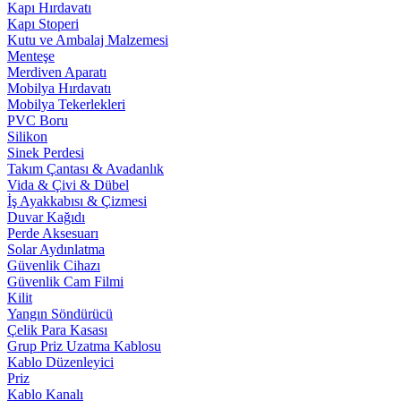
Kapı Hırdavatı
Kapı Stoperi
Kutu ve Ambalaj Malzemesi
Menteşe
Merdiven Aparatı
Mobilya Hırdavatı
Mobilya Tekerlekleri
PVC Boru
Silikon
Sinek Perdesi
Takım Çantası & Avadanlık
Vida & Çivi & Dübel
İş Ayakkabısı & Çizmesi
Duvar Kağıdı
Perde Aksesuarı
Solar Aydınlatma
Güvenlik Cihazı
Güvenlik Cam Filmi
Kilit
Yangın Söndürücü
Çelik Para Kasası
Grup Priz Uzatma Kablosu
Kablo Düzenleyici
Priz
Kablo Kanalı