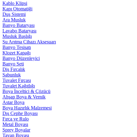
Kablo Klipsi
Kapı Otomatiği
Duş Sistemi
Ara Musluk
Banyo Bataryası
Lavabo Bataryası
Musluk Başlığı
Su Arıtma Cihazı Aksesuarı
Banyo Tesisatı
Klozet Kapağı
Banyo Düzenleyici
Banyo Seti
Diş Fırçalık
Sabunluk
Tuvalet Fırçası
Tuvalet Kağıtlığı
Boya İnceltici & Çözücü
Ahşap Boya & Vernik
Astar Boya
Boya Hazırlık Malzemesi
Dış Cephe Boyası
Fırça ve Rulo
Metal Boyası
Sprey Boyalar
Tavan Boyası