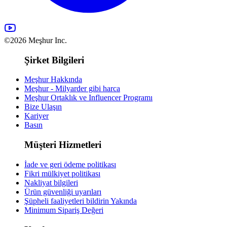
©2026 Meşhur Inc.
Şirket Bilgileri
Meşhur Hakkında
Meşhur - Milyarder gibi harca
Meşhur Ortaklık ve Influencer Programı
Bize Ulaşın
Kariyer
Basın
Müşteri Hizmetleri
İade ve geri ödeme politikası
Fikri mülkiyet politikası
Nakliyat bilgileri
Ürün güvenliği uyarıları
Şüpheli faaliyetleri bildirin
Yakında
Minimum Sipariş Değeri