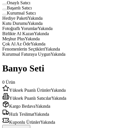
Onaylı Satıcı
Başarılı Satıcı
Kurumsal Satıcı
Hediye Paketi
Yakında
Kutu Durumu
Yakında
Fotoğraflı Yorumlar
Yakında
Birlikte Al Kazan
Yakında
Meşhur Plus
Yakında
Çok Al Az Öde
Yakında
Fenomenlerin Seçtikleri
Yakında
Kurumsal Faturaya Uygun
Yakında
Banyo Seti
0
Ürün
Yüksek Puanlı Ürünler
Yakında
Yüksek Puanlı Satıcılar
Yakında
Kargo Bedava
Yakında
Hızlı Teslimat
Yakında
Kuponlu Ürünler
Yakında