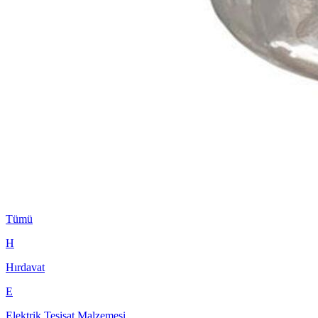
Tümü
H
Hırdavat
E
Elektrik Tesisat Malzemesi