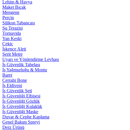
Lehim & Havya
Maket Bıçak
Mengene
Perçin
Silikon Tabancası
Su Terazisi
Tornavida
Yan Keski
Çekiç
İşkence Aleti
Şerit Metre
Uyarı ve Yönlendirme Levhası
İş Güvenlik Tabelası
İş Yağmurluğu & Montu
Baret
Cerrahi Bone
İş Eldiveni
İş Güvenlik Seti
İş Güvenliği Elbisesi
İş Güvenliği Gözlük
İş Güvenliği Kulaklık
İş Güvenliği Maske
Duvar & Cephe Kaplama
Genel Bakım Spreyi
Derz Ürünü