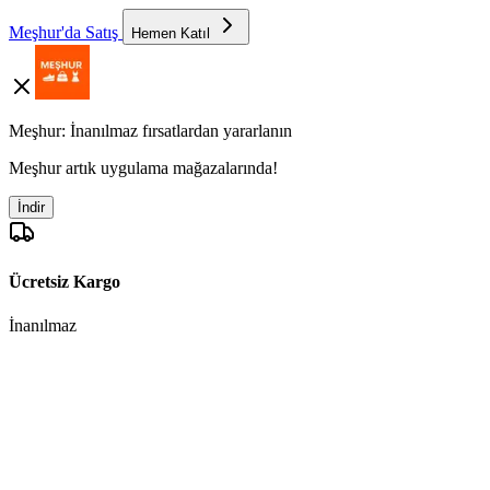
Meşhur'da Satış
Hemen Katıl
Meşhur: İnanılmaz fırsatlardan yararlanın
Meşhur artık uygulama mağazalarında!
İndir
Ücretsiz Kargo
İnanılmaz