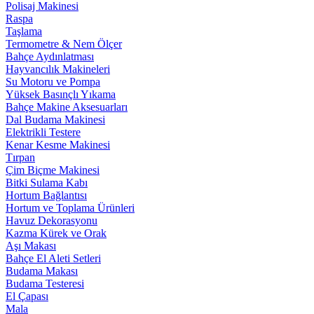
Polisaj Makinesi
Raspa
Taşlama
Termometre & Nem Ölçer
Bahçe Aydınlatması
Hayvancılık Makineleri
Su Motoru ve Pompa
Yüksek Basınçlı Yıkama
Bahçe Makine Aksesuarları
Dal Budama Makinesi
Elektrikli Testere
Kenar Kesme Makinesi
Tırpan
Çim Biçme Makinesi
Bitki Sulama Kabı
Hortum Bağlantısı
Hortum ve Toplama Ürünleri
Havuz Dekorasyonu
Kazma Kürek ve Orak
Aşı Makası
Bahçe El Aleti Setleri
Budama Makası
Budama Testeresi
El Çapası
Mala