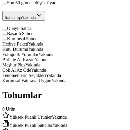
Son 60 gün en düşük fiyat
Satıcı Tipi
Yakında
Onaylı Satıcı
Başarılı Satıcı
Kurumsal Satıcı
Hediye Paketi
Yakında
Kutu Durumu
Yakında
Fotoğraflı Yorumlar
Yakında
Birlikte Al Kazan
Yakında
Meşhur Plus
Yakında
Çok Al Az Öde
Yakında
Fenomenlerin Seçtikleri
Yakında
Kurumsal Faturaya Uygun
Yakında
Tohumlar
0
Ürün
Yüksek Puanlı Ürünler
Yakında
Yüksek Puanlı Satıcılar
Yakında