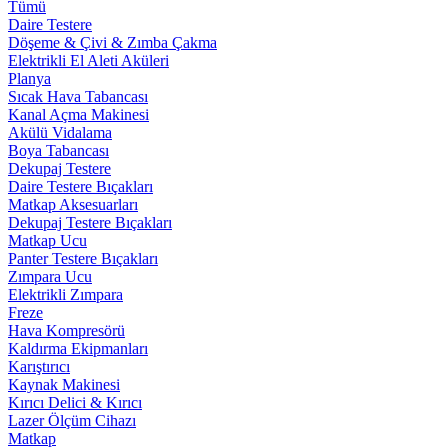
Tümü
Daire Testere
Döşeme & Çivi & Zımba Çakma
Elektrikli El Aleti Aküleri
Planya
Sıcak Hava Tabancası
Kanal Açma Makinesi
Akülü Vidalama
Boya Tabancası
Dekupaj Testere
Daire Testere Bıçakları
Matkap Aksesuarları
Dekupaj Testere Bıçakları
Matkap Ucu
Panter Testere Bıçakları
Zımpara Ucu
Elektrikli Zımpara
Freze
Hava Kompresörü
Kaldırma Ekipmanları
Karıştırıcı
Kaynak Makinesi
Kırıcı Delici & Kırıcı
Lazer Ölçüm Cihazı
Matkap