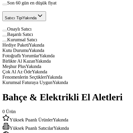
Son 60 gün en düşük fiyat
Satıcı Tipi
Yakında
Onaylı Satıcı
Başarılı Satıcı
Kurumsal Satıcı
Hediye Paketi
Yakında
Kutu Durumu
Yakında
Fotoğraflı Yorumlar
Yakında
Birlikte Al Kazan
Yakında
Meşhur Plus
Yakında
Çok Al Az Öde
Yakında
Fenomenlerin Seçtikleri
Yakında
Kurumsal Faturaya Uygun
Yakında
Bahçe & Elektrikli El Aletleri
0
Ürün
Yüksek Puanlı Ürünler
Yakında
Yüksek Puanlı Satıcılar
Yakında