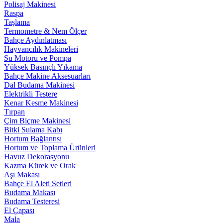
Polisaj Makinesi
Raspa
Taşlama
Termometre & Nem Ölçer
Bahçe Aydınlatması
Hayvancılık Makineleri
Su Motoru ve Pompa
Yüksek Basınçlı Yıkama
Bahçe Makine Aksesuarları
Dal Budama Makinesi
Elektrikli Testere
Kenar Kesme Makinesi
Tırpan
Çim Biçme Makinesi
Bitki Sulama Kabı
Hortum Bağlantısı
Hortum ve Toplama Ürünleri
Havuz Dekorasyonu
Kazma Kürek ve Orak
Aşı Makası
Bahçe El Aleti Setleri
Budama Makası
Budama Testeresi
El Çapası
Mala