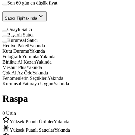
Son 60 gün en düşük fiyat
Satıcı Tipi
Yakında
Onaylı Satıcı
Başarılı Satıcı
Kurumsal Satıcı
Hediye Paketi
Yakında
Kutu Durumu
Yakında
Fotoğraflı Yorumlar
Yakında
Birlikte Al Kazan
Yakında
Meşhur Plus
Yakında
Çok Al Az Öde
Yakında
Fenomenlerin Seçtikleri
Yakında
Kurumsal Faturaya Uygun
Yakında
Raspa
0
Ürün
Yüksek Puanlı Ürünler
Yakında
Yüksek Puanlı Satıcılar
Yakında