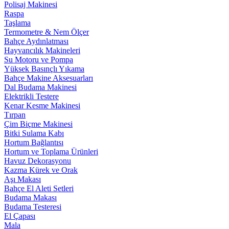
Polisaj Makinesi
Raspa
Taşlama
Termometre & Nem Ölçer
Bahçe Aydınlatması
Hayvancılık Makineleri
Su Motoru ve Pompa
Yüksek Basınçlı Yıkama
Bahçe Makine Aksesuarları
Dal Budama Makinesi
Elektrikli Testere
Kenar Kesme Makinesi
Tırpan
Çim Biçme Makinesi
Bitki Sulama Kabı
Hortum Bağlantısı
Hortum ve Toplama Ürünleri
Havuz Dekorasyonu
Kazma Kürek ve Orak
Aşı Makası
Bahçe El Aleti Setleri
Budama Makası
Budama Testeresi
El Çapası
Mala