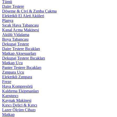
Tümü
Daire Testere
Döşeme & Çivi & Zımba Çakma
Elektrikli El Aleti Aküleri
Planya
Sıcak Hava Tabancası
Kanal Açma Makinesi
Akülü Vidalama
Boya Tabancası
Dekupaj Testere
Daire Testere Bıçakları
Matkap Aksesuarları
Dekupaj Testere Bıçakları
Matkap Ucu
Panter Testere Bıçakları
Zımpara Ucu
Elektrikli Zımpara
Freze
Hava Kompresörü
Kaldırma Ekipmanları
Karıştırıcı
Kaynak Makinesi
Kırıcı Delici & Kırıcı
Lazer Ölçüm Cihazı
Matkap