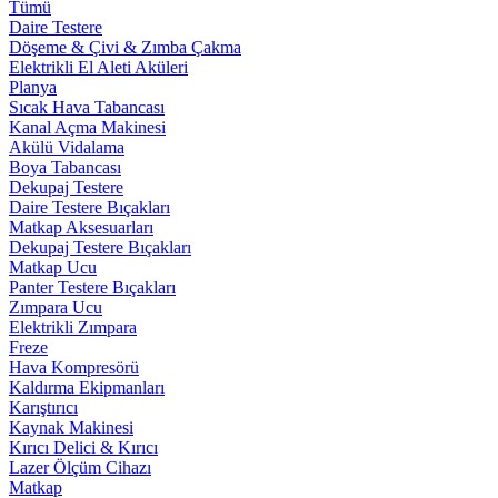
Tümü
Daire Testere
Döşeme & Çivi & Zımba Çakma
Elektrikli El Aleti Aküleri
Planya
Sıcak Hava Tabancası
Kanal Açma Makinesi
Akülü Vidalama
Boya Tabancası
Dekupaj Testere
Daire Testere Bıçakları
Matkap Aksesuarları
Dekupaj Testere Bıçakları
Matkap Ucu
Panter Testere Bıçakları
Zımpara Ucu
Elektrikli Zımpara
Freze
Hava Kompresörü
Kaldırma Ekipmanları
Karıştırıcı
Kaynak Makinesi
Kırıcı Delici & Kırıcı
Lazer Ölçüm Cihazı
Matkap