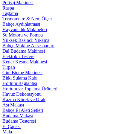
Polisaj Makinesi
Raspa
Taşlama
Termometre & Nem Ölçer
Bahçe Aydınlatması
Hayvancılık Makineleri
Su Motoru ve Pompa
Yüksek Basınçlı Yıkama
Bahçe Makine Aksesuarları
Dal Budama Makinesi
Elektrikli Testere
Kenar Kesme Makinesi
Tırpan
Çim Biçme Makinesi
Bitki Sulama Kabı
Hortum Bağlantısı
Hortum ve Toplama Ürünleri
Havuz Dekorasyonu
Kazma Kürek ve Orak
Aşı Makası
Bahçe El Aleti Setleri
Budama Makası
Budama Testeresi
El Çapası
Mala