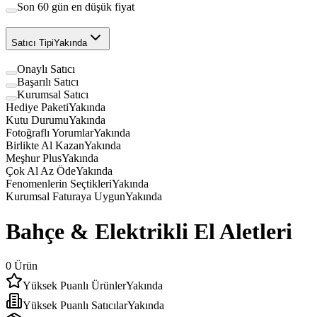
Son 60 gün en düşük fiyat
Satıcı Tipi
Yakında
Onaylı Satıcı
Başarılı Satıcı
Kurumsal Satıcı
Hediye Paketi
Yakında
Kutu Durumu
Yakında
Fotoğraflı Yorumlar
Yakında
Birlikte Al Kazan
Yakında
Meşhur Plus
Yakında
Çok Al Az Öde
Yakında
Fenomenlerin Seçtikleri
Yakında
Kurumsal Faturaya Uygun
Yakında
Bahçe & Elektrikli El Aletleri
0
Ürün
Yüksek Puanlı Ürünler
Yakında
Yüksek Puanlı Satıcılar
Yakında