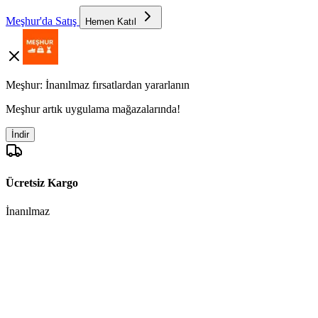
Meşhur'da Satış
Hemen Katıl
Meşhur: İnanılmaz fırsatlardan yararlanın
Meşhur artık uygulama mağazalarında!
İndir
Ücretsiz Kargo
İnanılmaz