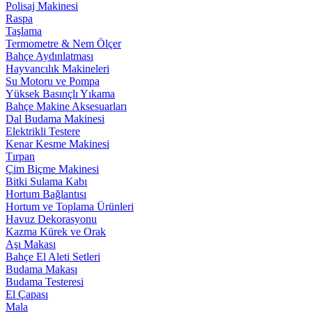
Polisaj Makinesi
Raspa
Taşlama
Termometre & Nem Ölçer
Bahçe Aydınlatması
Hayvancılık Makineleri
Su Motoru ve Pompa
Yüksek Basınçlı Yıkama
Bahçe Makine Aksesuarları
Dal Budama Makinesi
Elektrikli Testere
Kenar Kesme Makinesi
Tırpan
Çim Biçme Makinesi
Bitki Sulama Kabı
Hortum Bağlantısı
Hortum ve Toplama Ürünleri
Havuz Dekorasyonu
Kazma Kürek ve Orak
Aşı Makası
Bahçe El Aleti Setleri
Budama Makası
Budama Testeresi
El Çapası
Mala