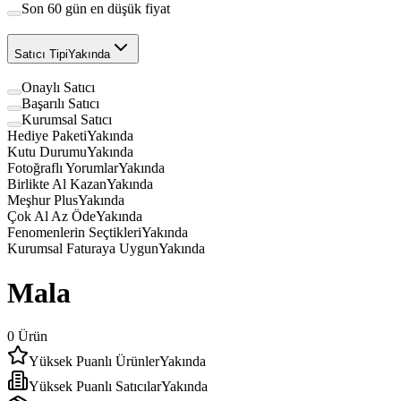
Son 60 gün en düşük fiyat
Satıcı Tipi
Yakında
Onaylı Satıcı
Başarılı Satıcı
Kurumsal Satıcı
Hediye Paketi
Yakında
Kutu Durumu
Yakında
Fotoğraflı Yorumlar
Yakında
Birlikte Al Kazan
Yakında
Meşhur Plus
Yakında
Çok Al Az Öde
Yakında
Fenomenlerin Seçtikleri
Yakında
Kurumsal Faturaya Uygun
Yakında
Mala
0
Ürün
Yüksek Puanlı Ürünler
Yakında
Yüksek Puanlı Satıcılar
Yakında