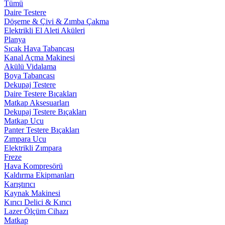
Tümü
Daire Testere
Döşeme & Çivi & Zımba Çakma
Elektrikli El Aleti Aküleri
Planya
Sıcak Hava Tabancası
Kanal Açma Makinesi
Akülü Vidalama
Boya Tabancası
Dekupaj Testere
Daire Testere Bıçakları
Matkap Aksesuarları
Dekupaj Testere Bıçakları
Matkap Ucu
Panter Testere Bıçakları
Zımpara Ucu
Elektrikli Zımpara
Freze
Hava Kompresörü
Kaldırma Ekipmanları
Karıştırıcı
Kaynak Makinesi
Kırıcı Delici & Kırıcı
Lazer Ölçüm Cihazı
Matkap