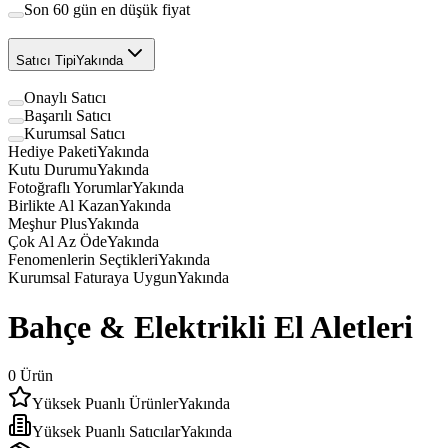
Son 60 gün en düşük fiyat
Satıcı Tipi
Yakında
Onaylı Satıcı
Başarılı Satıcı
Kurumsal Satıcı
Hediye Paketi
Yakında
Kutu Durumu
Yakında
Fotoğraflı Yorumlar
Yakında
Birlikte Al Kazan
Yakında
Meşhur Plus
Yakında
Çok Al Az Öde
Yakında
Fenomenlerin Seçtikleri
Yakında
Kurumsal Faturaya Uygun
Yakında
Bahçe & Elektrikli El Aletleri
0
Ürün
Yüksek Puanlı Ürünler
Yakında
Yüksek Puanlı Satıcılar
Yakında