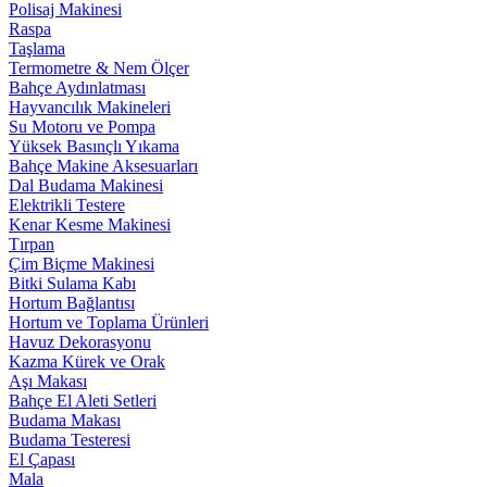
Polisaj Makinesi
Raspa
Taşlama
Termometre & Nem Ölçer
Bahçe Aydınlatması
Hayvancılık Makineleri
Su Motoru ve Pompa
Yüksek Basınçlı Yıkama
Bahçe Makine Aksesuarları
Dal Budama Makinesi
Elektrikli Testere
Kenar Kesme Makinesi
Tırpan
Çim Biçme Makinesi
Bitki Sulama Kabı
Hortum Bağlantısı
Hortum ve Toplama Ürünleri
Havuz Dekorasyonu
Kazma Kürek ve Orak
Aşı Makası
Bahçe El Aleti Setleri
Budama Makası
Budama Testeresi
El Çapası
Mala