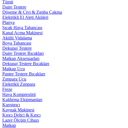
Tümü
Daire Testere
Döşeme & Çivi & Zımba Çakma
Elektrikli El Aleti Aküleri
Planya
Sıcak Hava Tabancası
Kanal Açma Makinesi
Akülü Vidalama
Boya Tabancası
Dekupaj Testere
Daire Testere Bıçakları
Matkap Aksesuarları
Dekupaj Testere Bıçakları
Matkap Ucu
Panter Testere Bıçakları
Zımpara Ucu
Elektrikli Zımpara
Freze
Hava Kompresörü
Kaldırma Ekipmanları
Karıştırıcı
Kaynak Makinesi
Kırıcı Delici & Kırıcı
Lazer Ölçüm Cihazı
Matkap