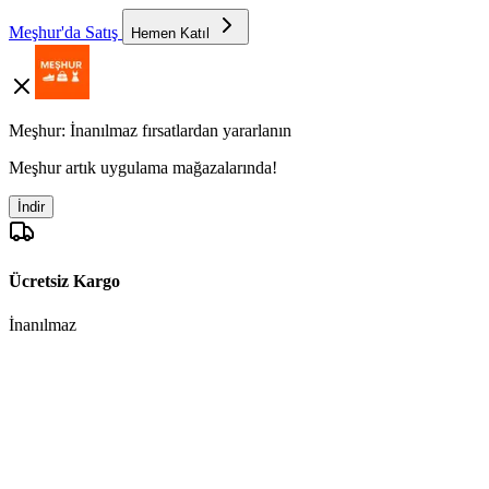
Meşhur'da Satış
Hemen Katıl
Meşhur: İnanılmaz fırsatlardan yararlanın
Meşhur artık uygulama mağazalarında!
İndir
Ücretsiz Kargo
İnanılmaz