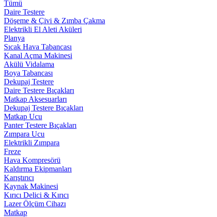
Tümü
Daire Testere
Döşeme & Çivi & Zımba Çakma
Elektrikli El Aleti Aküleri
Planya
Sıcak Hava Tabancası
Kanal Açma Makinesi
Akülü Vidalama
Boya Tabancası
Dekupaj Testere
Daire Testere Bıçakları
Matkap Aksesuarları
Dekupaj Testere Bıçakları
Matkap Ucu
Panter Testere Bıçakları
Zımpara Ucu
Elektrikli Zımpara
Freze
Hava Kompresörü
Kaldırma Ekipmanları
Karıştırıcı
Kaynak Makinesi
Kırıcı Delici & Kırıcı
Lazer Ölçüm Cihazı
Matkap