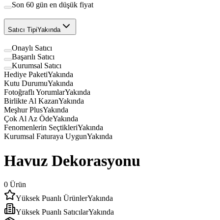
Son 60 gün en düşük fiyat
Satıcı Tipi
Yakında
Onaylı Satıcı
Başarılı Satıcı
Kurumsal Satıcı
Hediye Paketi
Yakında
Kutu Durumu
Yakında
Fotoğraflı Yorumlar
Yakında
Birlikte Al Kazan
Yakında
Meşhur Plus
Yakında
Çok Al Az Öde
Yakında
Fenomenlerin Seçtikleri
Yakında
Kurumsal Faturaya Uygun
Yakında
Havuz Dekorasyonu
0
Ürün
Yüksek Puanlı Ürünler
Yakında
Yüksek Puanlı Satıcılar
Yakında