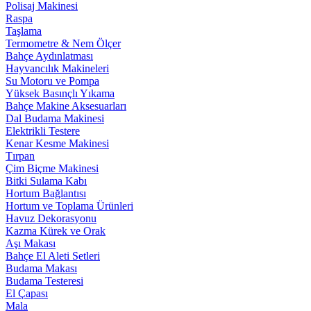
Polisaj Makinesi
Raspa
Taşlama
Termometre & Nem Ölçer
Bahçe Aydınlatması
Hayvancılık Makineleri
Su Motoru ve Pompa
Yüksek Basınçlı Yıkama
Bahçe Makine Aksesuarları
Dal Budama Makinesi
Elektrikli Testere
Kenar Kesme Makinesi
Tırpan
Çim Biçme Makinesi
Bitki Sulama Kabı
Hortum Bağlantısı
Hortum ve Toplama Ürünleri
Havuz Dekorasyonu
Kazma Kürek ve Orak
Aşı Makası
Bahçe El Aleti Setleri
Budama Makası
Budama Testeresi
El Çapası
Mala