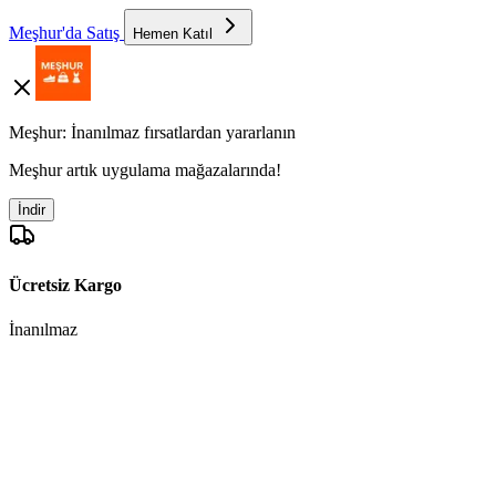
Meşhur'da Satış
Hemen Katıl
Meşhur: İnanılmaz fırsatlardan yararlanın
Meşhur artık uygulama mağazalarında!
İndir
Ücretsiz Kargo
İnanılmaz