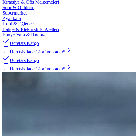
Kırtasiye & Ofis Malzemeleri
Spor & Outdoor
Süpermarket
Ayakkabı
Hobi & Eğlence
Bahçe & Elektrikli El Aletleri
Banyo Yapı & Hırdavat
Ücretsiz Kargo
Ücretsiz iade 14 güne kadar*
Ücretsiz Kargo
Ücretsiz iade 14 güne kadar*