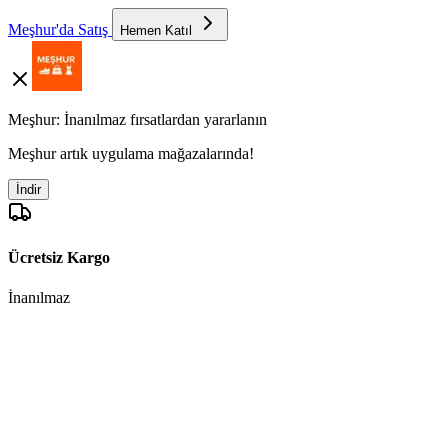
Meşhur'da Satış
Hemen Katıl
Meşhur: İnanılmaz fırsatlardan yararlanın
Meşhur artık uygulama mağazalarında!
İndir
Ücretsiz Kargo
İnanılmaz