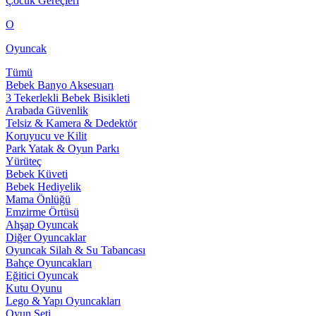
Çocuk Gereçleri
O
Oyuncak
Tümü
Bebek Banyo Aksesuarı
3 Tekerlekli Bebek Bisikleti
Arabada Güvenlik
Telsiz & Kamera & Dedektör
Koruyucu ve Kilit
Park Yatak & Oyun Parkı
Yürüteç
Bebek Küveti
Bebek Hediyelik
Mama Önlüğü
Emzirme Örtüsü
Ahşap Oyuncak
Diğer Oyuncaklar
Oyuncak Silah & Su Tabancası
Bahçe Oyuncakları
Eğitici Oyuncak
Kutu Oyunu
Lego & Yapı Oyuncakları
Oyun Seti