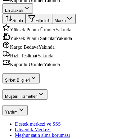
Kuponlu Ürünler
Yakında
En alakalı
Sırala
Filtrele
1
Marka
Yüksek Puanlı Ürünler
Yakında
Yüksek Puanlı Satıcılar
Yakında
Kargo Bedava
Yakında
Hızlı Teslimat
Yakında
Kuponlu Ürünler
Yakında
Şirket Bilgileri
Müşteri Hizmetleri
Yardım
Destek merkezi ve SSS
Güvenlik Merkezi
Meşhur satın alma koruması