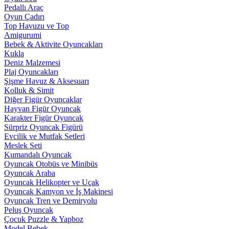
Pedallı Araç
Oyun Çadırı
Top Havuzu ve Top
Amigurumi
Bebek & Aktivite Oyuncakları
Kukla
Deniz Malzemesi
Plaj Oyuncakları
Şişme Havuz & Aksesuarı
Kolluk & Simit
Diğer Figür Oyuncaklar
Hayvan Figür Oyuncak
Karakter Figür Oyuncak
Sürpriz Oyuncak Figürü
Evcilik ve Mutfak Setleri
Meslek Seti
Kumandalı Oyuncak
Oyuncak Otobüs ve Minibüs
Oyuncak Araba
Oyuncak Helikopter ve Uçak
Oyuncak Kamyon ve İş Makinesi
Oyuncak Tren ve Demiryolu
Peluş Oyuncak
Çocuk Puzzle & Yapboz
Model Bebek