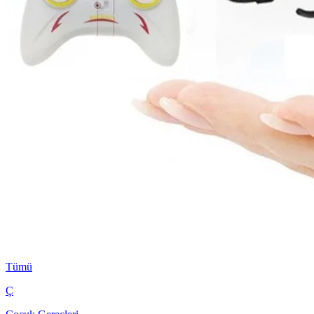
Tümü
Ç