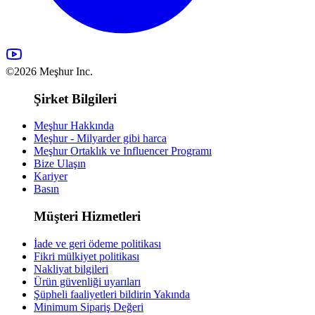
©2026 Meşhur Inc.
Şirket Bilgileri
Meşhur Hakkında
Meşhur - Milyarder gibi harca
Meşhur Ortaklık ve Influencer Programı
Bize Ulaşın
Kariyer
Basın
Müşteri Hizmetleri
İade ve geri ödeme politikası
Fikri mülkiyet politikası
Nakliyat bilgileri
Ürün güvenliği uyarıları
Şüpheli faaliyetleri bildirin
Yakında
Minimum Sipariş Değeri