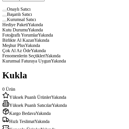
Onaylı Satıcı
Başarılı Satıcı
Kurumsal Satıcı
Hediye Paketi
Yakında
Kutu Durumu
Yakında
Fotoğraflı Yorumlar
Yakında
Birlikte Al Kazan
Yakında
Meşhur Plus
Yakında
Çok Al Az Öde
Yakında
Fenomenlerin Seçtikleri
Yakında
Kurumsal Faturaya Uygun
Yakında
Kukla
0
Ürün
Yüksek Puanlı Ürünler
Yakında
Yüksek Puanlı Satıcılar
Yakında
Kargo Bedava
Yakında
Hızlı Teslimat
Yakında