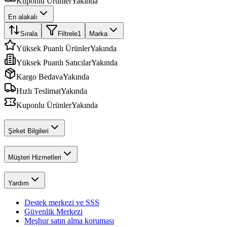
Kuponlu Ürünler
Yakında
En alakalı
Sırala
Filtrele
1
Marka
Yüksek Puanlı Ürünler
Yakında
Yüksek Puanlı Satıcılar
Yakında
Kargo Bedava
Yakında
Hızlı Teslimat
Yakında
Kuponlu Ürünler
Yakında
Şirket Bilgileri
Müşteri Hizmetleri
Yardım
Destek merkezi ve SSS
Güvenlik Merkezi
Meşhur satın alma koruması