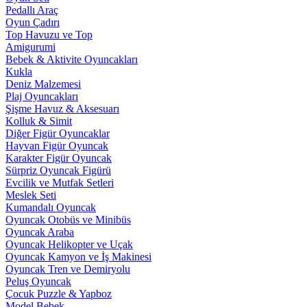
Pedallı Araç
Oyun Çadırı
Top Havuzu ve Top
Amigurumi
Bebek & Aktivite Oyuncakları
Kukla
Deniz Malzemesi
Plaj Oyuncakları
Şişme Havuz & Aksesuarı
Kolluk & Simit
Diğer Figür Oyuncaklar
Hayvan Figür Oyuncak
Karakter Figür Oyuncak
Sürpriz Oyuncak Figürü
Evcilik ve Mutfak Setleri
Meslek Seti
Kumandalı Oyuncak
Oyuncak Otobüs ve Minibüs
Oyuncak Araba
Oyuncak Helikopter ve Uçak
Oyuncak Kamyon ve İş Makinesi
Oyuncak Tren ve Demiryolu
Peluş Oyuncak
Çocuk Puzzle & Yapboz
Model Bebek