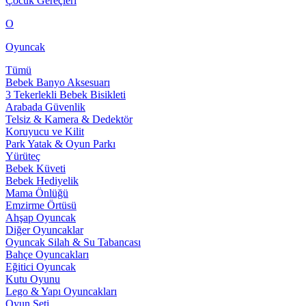
Çocuk Gereçleri
O
Oyuncak
Tümü
Bebek Banyo Aksesuarı
3 Tekerlekli Bebek Bisikleti
Arabada Güvenlik
Telsiz & Kamera & Dedektör
Koruyucu ve Kilit
Park Yatak & Oyun Parkı
Yürüteç
Bebek Küveti
Bebek Hediyelik
Mama Önlüğü
Emzirme Örtüsü
Ahşap Oyuncak
Diğer Oyuncaklar
Oyuncak Silah & Su Tabancası
Bahçe Oyuncakları
Eğitici Oyuncak
Kutu Oyunu
Lego & Yapı Oyuncakları
Oyun Seti