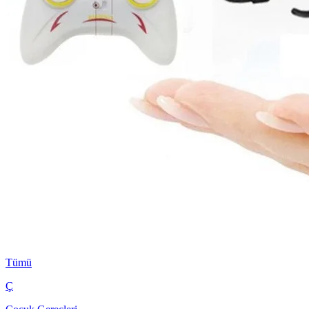
Tümü
Ç