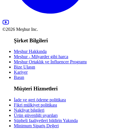
©2026 Meşhur Inc.
Şirket Bilgileri
Meşhur Hakkında
Meşhur - Milyarder gibi harca
Meşhur Ortaklık ve Influencer Programı
Bize Ulaşın
Kariyer
Basın
Müşteri Hizmetleri
İade ve geri ödeme politikası
Fikri mülkiyet politikası
Nakliyat bilgileri
Ürün güvenliği uyarıları
Şüpheli faaliyetleri bildirin
Yakında
Minimum Sipariş Değeri