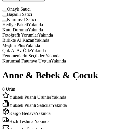
Onaylı Satıcı
Başarılı Satıcı
Kurumsal Satıcı
Hediye Paketi
Yakında
Kutu Durumu
Yakında
Fotoğraflı Yorumlar
Yakında
Birlikte Al Kazan
Yakında
Meşhur Plus
Yakında
Çok Al Az Öde
Yakında
Fenomenlerin Seçtikleri
Yakında
Kurumsal Faturaya Uygun
Yakında
Anne & Bebek & Çocuk
0
Ürün
Yüksek Puanlı Ürünler
Yakında
Yüksek Puanlı Satıcılar
Yakında
Kargo Bedava
Yakında
Hızlı Teslimat
Yakında