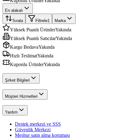
Kuponlu Ürünler
Yakında
En alakalı
Sırala
Filtrele
1
Marka
Yüksek Puanlı Ürünler
Yakında
Yüksek Puanlı Satıcılar
Yakında
Kargo Bedava
Yakında
Hızlı Teslimat
Yakında
Kuponlu Ürünler
Yakında
Şirket Bilgileri
Müşteri Hizmetleri
Yardım
Destek merkezi ve SSS
Güvenlik Merkezi
Meşhur satın alma koruması