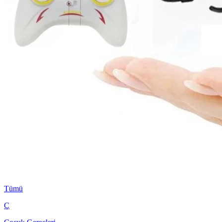
Tümü
Ç