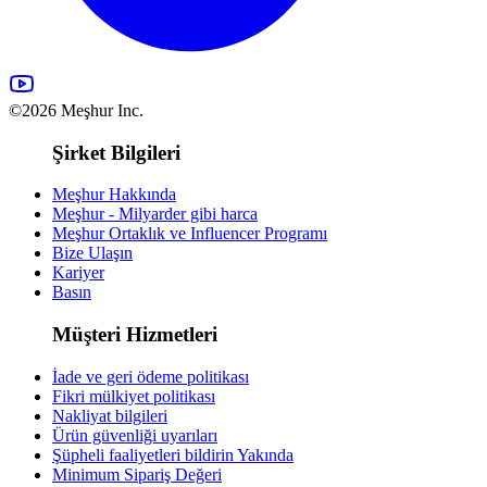
©2026 Meşhur Inc.
Şirket Bilgileri
Meşhur Hakkında
Meşhur - Milyarder gibi harca
Meşhur Ortaklık ve Influencer Programı
Bize Ulaşın
Kariyer
Basın
Müşteri Hizmetleri
İade ve geri ödeme politikası
Fikri mülkiyet politikası
Nakliyat bilgileri
Ürün güvenliği uyarıları
Şüpheli faaliyetleri bildirin
Yakında
Minimum Sipariş Değeri