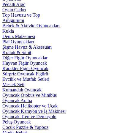
Pedallı Araç
Oyun Çadırı
Top Havuzu ve Top
Amigurumi
Bebek & Aktivite Oyuncakları
Kukla
Deniz Malzemesi
Plaj Oyuncakları
Şişme Havuz & Aksesuarı
Kolluk & Simit
Diğer Figür Oyuncaklar
Hayvan Figür Oyuncak
Karakter Figür Oyuncak
Sürpriz Oyuncak Figürü
Evcilik ve Mutfak Setleri
Meslek Seti
Kumandalı Oyuncak
Oyuncak Otobüs ve Minibüs
Oyuncak Araba
Oyuncak Helikopter ve Uçak
Oyuncak Kamyon ve İş Makinesi
Oyuncak Tren ve Demiryolu
Peluş Oyuncak
Çocuk Puzzle & Yapboz
Model Bebek