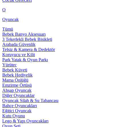
Çocuk Gereçleri
O
Oyuncak
Tümü
Bebek Banyo Aksesuarı
3 Tekerlekli Bebek Bisikleti
Arabada Güvenlik
Telsiz & Kamera & Dedektör
Koruyucu ve Kilit
Park Yatak & Oyun Parkı
Yürüteç
Bebek Küveti
Bebek Hediyelik
Mama Önlüğü
Emzirme Örtüsü
Ahşap Oyuncak
Diğer Oyuncaklar
Oyuncak Silah & Su Tabancası
Bahçe Oyuncakları
Eğitici Oyuncak
Kutu Oyunu
Lego & Yapı Oyuncakları
Oyun Seti