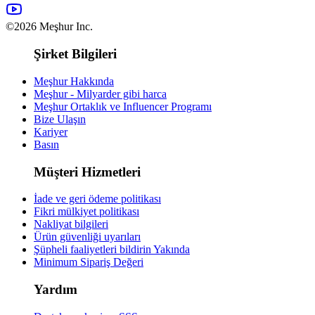
©2026 Meşhur Inc.
Şirket Bilgileri
Meşhur Hakkında
Meşhur - Milyarder gibi harca
Meşhur Ortaklık ve Influencer Programı
Bize Ulaşın
Kariyer
Basın
Müşteri Hizmetleri
İade ve geri ödeme politikası
Fikri mülkiyet politikası
Nakliyat bilgileri
Ürün güvenliği uyarıları
Şüpheli faaliyetleri bildirin
Yakında
Minimum Sipariş Değeri
Yardım