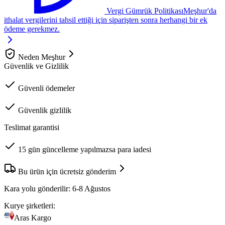
Vergi Gümrük Politikası
Meşhur'da
ithalat vergilerini tahsil ettiği için siparişten sonra herhangi bir ek
ödeme gerekmez.
Neden Meşhur
Güvenlik ve Gizlilik
Güvenli ödemeler
Güvenlik gizlilik
Teslimat garantisi
15 gün güncelleme yapılmazsa para iadesi
Bu ürün için ücretsiz gönderim
Kara yolu gönderilir:
6-8 Ağustos
Kurye şirketleri:
Aras Kargo