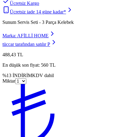
Ücretsiz Kargo
Ücretsiz iade 14 güne kadar*
Sunum Servis Seti - 3 Parça Kelebek
Marka:
AFİLLİ HOME
tüccar tarafından satılır
P
488,43 TL
En düşük son fiyat:
560 TL
%
13
İNDİRİM
KDV dahil
Miktar