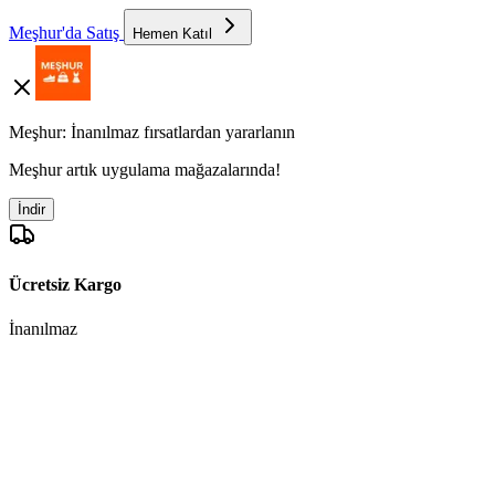
Meşhur'da Satış
Hemen Katıl
Meşhur: İnanılmaz fırsatlardan yararlanın
Meşhur artık uygulama mağazalarında!
İndir
Ücretsiz Kargo
İnanılmaz