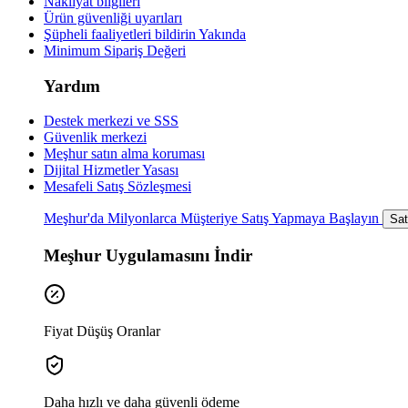
Nakliyat bilgileri
Ürün güvenliği uyarıları
Şüpheli faaliyetleri bildirin
Yakında
Minimum Sipariş Değeri
Yardım
Destek merkezi ve SSS
Güvenlik merkezi
Meşhur satın alma koruması
Dijital Hizmetler Yasası
Mesafeli Satış Sözleşmesi
Meşhur'da Milyonlarca Müşteriye Satış Yapmaya Başlayın
Sat
Meşhur Uygulamasını İndir
Fiyat Düşüş Oranlar
Daha hızlı ve daha güvenli ödeme