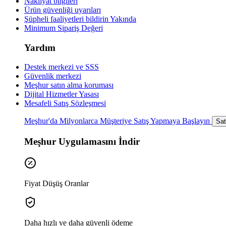
Nakliyat bilgileri
Ürün güvenliği uyarıları
Şüpheli faaliyetleri bildirin
Yakında
Minimum Sipariş Değeri
Yardım
Destek merkezi ve SSS
Güvenlik merkezi
Meşhur satın alma koruması
Dijital Hizmetler Yasası
Mesafeli Satış Sözleşmesi
Meşhur'da Milyonlarca Müşteriye Satış Yapmaya Başlayın
Sat
Meşhur Uygulamasını İndir
Fiyat Düşüş Oranlar
Daha hızlı ve daha güvenli ödeme