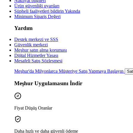
Nakliyat bilgileri
Ürün güvenliği uyarıları
Şüpheli faaliyetleri bildirin
Yakında
Minimum Sipariş Değeri
Yardım
Destek merkezi ve SSS
Güvenlik merkezi
Meşhur satın alma koruması
Dijital Hizmetler Yasası
Mesafeli Satış Sözleşmesi
Meşhur'da Milyonlarca Müşteriye Satış Yapmaya Başlayın
Sat
Meşhur Uygulamasını İndir
Fiyat Düşüş Oranlar
Daha hızlı ve daha güvenli ödeme