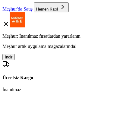
Meşhur'da Satış
Hemen Katıl
Meşhur: İnanılmaz fırsatlardan yararlanın
Meşhur artık uygulama mağazalarında!
İndir
Ücretsiz Kargo
İnanılmaz