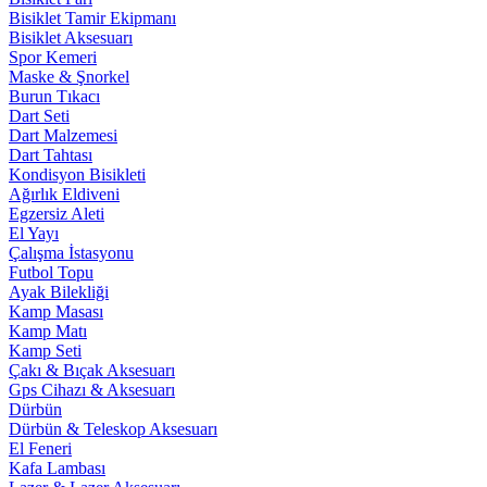
Bisiklet Tamir Ekipmanı
Bisiklet Aksesuarı
Spor Kemeri
Maske & Şnorkel
Burun Tıkacı
Dart Seti
Dart Malzemesi
Dart Tahtası
Kondisyon Bisikleti
Ağırlık Eldiveni
Egzersiz Aleti
El Yayı
Çalışma İstasyonu
Futbol Topu
Ayak Bilekliği
Kamp Masası
Kamp Matı
Kamp Seti
Çakı & Bıçak Aksesuarı
Gps Cihazı & Aksesuarı
Dürbün
Dürbün & Teleskop Aksesuarı
El Feneri
Kafa Lambası