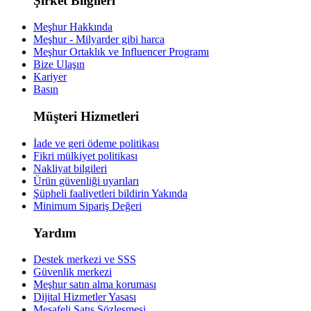
Şirket Bilgileri
Meşhur Hakkında
Meşhur - Milyarder gibi harca
Meşhur Ortaklık ve Influencer Programı
Bize Ulaşın
Kariyer
Basın
Müşteri Hizmetleri
İade ve geri ödeme politikası
Fikri mülkiyet politikası
Nakliyat bilgileri
Ürün güvenliği uyarıları
Şüpheli faaliyetleri bildirin
Yakında
Minimum Sipariş Değeri
Yardım
Destek merkezi ve SSS
Güvenlik merkezi
Meşhur satın alma koruması
Dijital Hizmetler Yasası
Mesafeli Satış Sözleşmesi