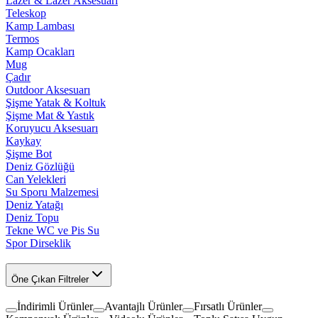
Lazer & Lazer Aksesuarı
Teleskop
Kamp Lambası
Termos
Kamp Ocakları
Mug
Çadır
Outdoor Aksesuarı
Şişme Yatak & Koltuk
Şişme Mat & Yastık
Koruyucu Aksesuarı
Kaykay
Şişme Bot
Deniz Gözlüğü
Can Yelekleri
Su Sporu Malzemesi
Deniz Yatağı
Deniz Topu
Tekne WC ve Pis Su
Spor Dirseklik
Öne Çıkan Filtreler
İndirimli Ürünler
Avantajlı Ürünler
Fırsatlı Ürünler