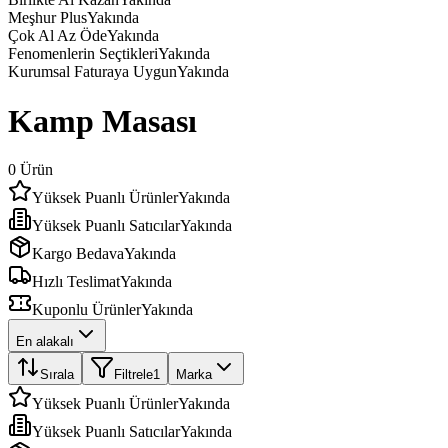
Meşhur Plus
Yakında
Çok Al Az Öde
Yakında
Fenomenlerin Seçtikleri
Yakında
Kurumsal Faturaya Uygun
Yakında
Kamp Masası
0
Ürün
Yüksek Puanlı Ürünler
Yakında
Yüksek Puanlı Satıcılar
Yakında
Kargo Bedava
Yakında
Hızlı Teslimat
Yakında
Kuponlu Ürünler
Yakında
En alakalı
Sırala
Filtrele
1
Marka
Yüksek Puanlı Ürünler
Yakında
Yüksek Puanlı Satıcılar
Yakında