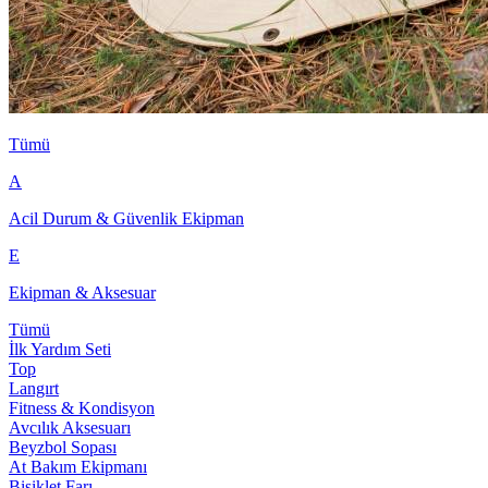
Tümü
A
Acil Durum & Güvenlik Ekipman
E
Ekipman & Aksesuar
Tümü
İlk Yardım Seti
Top
Langırt
Fitness & Kondisyon
Avcılık Aksesuarı
Beyzbol Sopası
At Bakım Ekipmanı
Bisiklet Farı