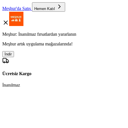
Meşhur'da Satış
Hemen Katıl
Meşhur: İnanılmaz fırsatlardan yararlanın
Meşhur artık uygulama mağazalarında!
İndir
Ücretsiz Kargo
İnanılmaz